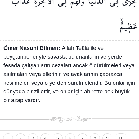
خِزْيٌ
فِي
الدُّنْيَا
وَلَهُمْ
فِي
الْاٰخِرَةِ
عَذَابٌ
عَظ۪يمٌۙ
Ömer Nasuhi Bilmen:
Allah Teâlâ ile ve
peygamberleriyle savaşta bulunanların ve yerde
fesada çalışanların cezaları ancak öldürülmeleri veya
asılmaları veya ellerinin ve ayaklarının çaprazca
kesilmeleri veya o yerden sürülmeleridir. Bu onlar için
dünyada bir zillettir, ve onlar için ahirette pek büyük
bir azap vardır.
1
2
3
4
5
6
7
8
9
10