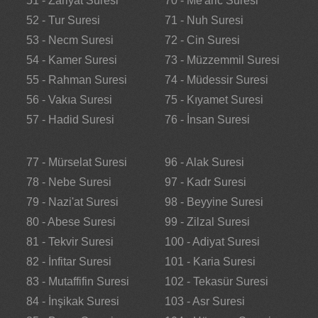
51 - Zariyat Suresi
70 - Me'aric Suresi
52 - Tur Suresi
71 - Nuh Suresi
53 - Necm Suresi
72 - Cin Suresi
54 - Kamer Suresi
73 - Müzzemmil Suresi
55 - Rahman Suresi
74 - Müdessir Suresi
56 - Vakıa Suresi
75 - Kıyamet Suresi
57 - Hadid Suresi
76 - İnsan Suresi
77 - Mürselat Suresi
96 - Alak Suresi
78 - Nebe Suresi
97 - Kadr Suresi
79 - Nazi'at Suresi
98 - Beyyine Suresi
80 - Abese Suresi
99 - Zilzal Suresi
81 - Tekvir Suresi
100 - Adiyat Suresi
82 - İnfitar Suresi
101 - Karia Suresi
83 - Mutaffifin Suresi
102 - Tekasür Suresi
84 - İnşikak Suresi
103 - Asr Suresi