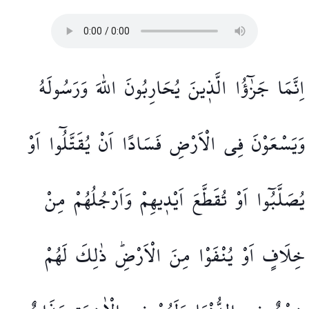
اِنَّمَا
جَزٰٓؤُا
الَّذ۪ينَ
يُحَارِبُونَ
اللّٰهَ
وَرَسُولَهُ
وَيَسْعَوْنَ
فِي
الْاَرْضِ
فَسَادًا
اَنْ
يُقَتَّلُٓوا
اَوْ
يُصَلَّبُٓوا
اَوْ
تُقَطَّعَ
اَيْد۪يهِمْ
وَاَرْجُلُهُمْ
مِنْ
خِلَافٍ
اَوْ
يُنْفَوْا
مِنَ
الْاَرْضِۜ
ذٰلِكَ
لَهُمْ