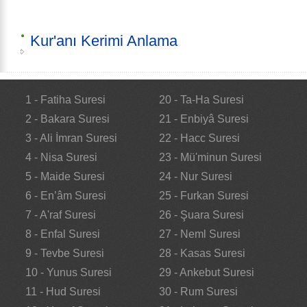
Kur'anı Kerimi Anlama
1 - Fatiha Suresi
20 - Ta-Ha Suresi
2 - Bakara Suresi
21 - Enbiyâ Suresi
3 - Ali İmran Suresi
22 - Hacc Suresi
4 - Nisa Suresi
23 - Mü'minun Suresi
5 - Maide Suresi
24 - Nur Suresi
6 - En’âm Suresi
25 - Furkan Suresi
7 - A'raf Suresi
26 - Şuara Suresi
8 - Enfal Suresi
27 - Neml Suresi
9 - Tevbe Suresi
28 - Kasas Suresi
10 - Yunus Suresi
29 - Ankebut Suresi
11 - Hud Suresi
30 - Rum Suresi