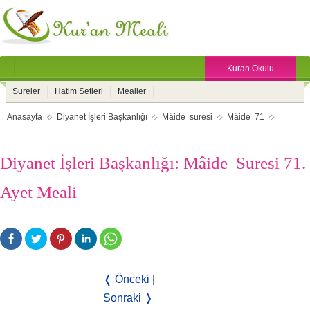
Kuran Okulu
Sureler
Hatim Setleri
Mealler
Anasayfa
Diyanet İşleri Başkanlığı
Mâide suresi
Mâide 71
Diyanet İşleri Başkanlığı: Mâide Suresi 71.
Ayet Meali
❬ Önceki
|
Sonraki ❭