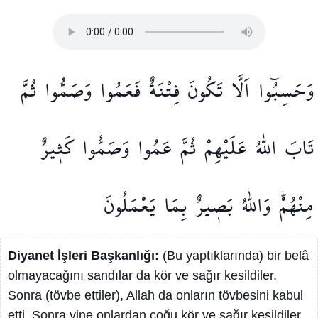
وَحَسِبُٓوا
اَلَّا
تَكُونَ
فِتْنَةٌ
فَعَمُوا
وَصَمُّوا
ثُمَّ
تَابَ
اللّٰهُ
عَلَيْهِمْ
ثُمَّ
عَمُوا
وَصَمُّوا
كَث۪يرٌ
مِنْهُمْۜ
وَاللّٰهُ
بَص۪يرٌ
بِمَا
يَعْمَلُونَ
Diyanet İşleri Başkanlığı:
(Bu yaptıklarında) bir belâ
olmayacağını sandılar da kör ve sağır kesildiler.
Sonra (tövbe ettiler), Allah da onların tövbesini kabul
etti. Sonra yine onlardan çoğu kör ve sağır kesildiler.