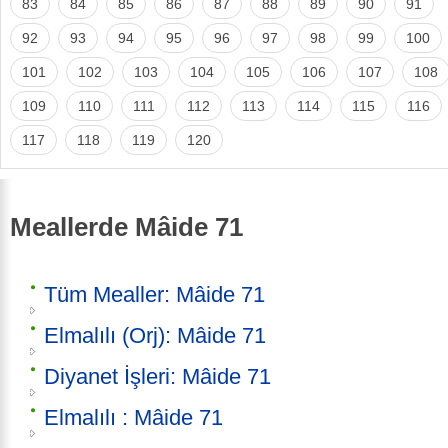
83
84
85
86
87
88
89
90
91
92
93
94
95
96
97
98
99
100
101
102
103
104
105
106
107
108
109
110
111
112
113
114
115
116
117
118
119
120
Meallerde Mâide 71
Tüm Mealler: Mâide 71
Elmalılı (Orj): Mâide 71
Diyanet İşleri: Mâide 71
Elmalılı : Mâide 71