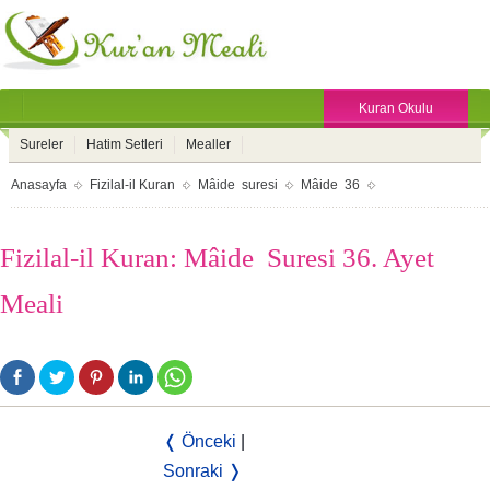
Kuran Okulu
Sureler
Hatim Setleri
Mealler
Anasayfa
Fizilal-il Kuran
Mâide suresi
Mâide 36
Fizilal-il Kuran: Mâide Suresi 36. Ayet
Meali
❬ Önceki
|
Sonraki ❭