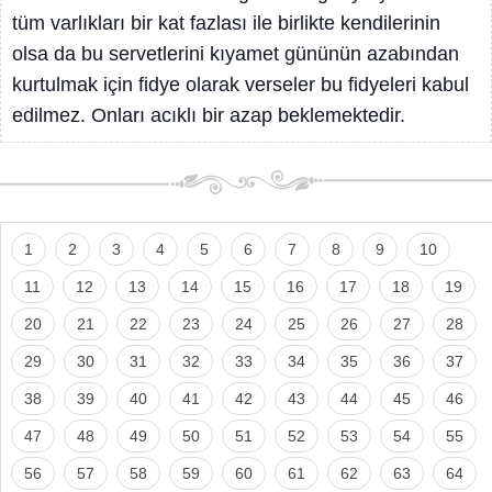
tüm varlıkları bir kat fazlası ile birlikte kendilerinin
olsa da bu servetlerini kıyamet gününün azabından
kurtulmak için fidye olarak verseler bu fidyeleri kabul
edilmez. Onları acıklı bir azap beklemektedir.
1
2
3
4
5
6
7
8
9
10
11
12
13
14
15
16
17
18
19
20
21
22
23
24
25
26
27
28
29
30
31
32
33
34
35
36
37
38
39
40
41
42
43
44
45
46
47
48
49
50
51
52
53
54
55
56
57
58
59
60
61
62
63
64