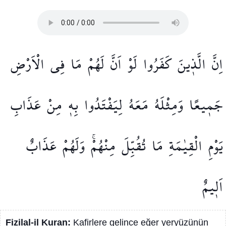
اِنَّ
الَّذ۪ينَ
كَفَرُوا
لَوْ
اَنَّ
لَهُمْ
مَا
فِي
الْاَرْضِ
جَم۪يعًا
وَمِثْلَهُ
مَعَهُ
لِيَفْتَدُوا
بِه۪
مِنْ
عَذَابِ
يَوْمِ
الْقِيٰمَةِ
مَا
تُقُبِّلَ
مِنْهُمْۚ
وَلَهُمْ
عَذَابٌ
اَل۪يمٌ
Fizilal-il Kuran:
Kafirlere gelince eğer yeryüzünün