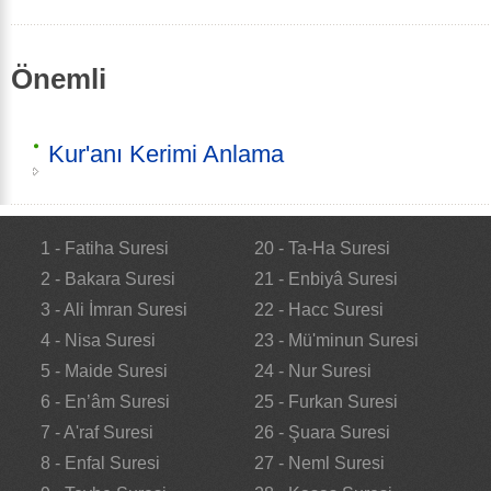
Önemli
Kur'anı Kerimi Anlama
1 - Fatiha Suresi
20 - Ta-Ha Suresi
2 - Bakara Suresi
21 - Enbiyâ Suresi
3 - Ali İmran Suresi
22 - Hacc Suresi
4 - Nisa Suresi
23 - Mü'minun Suresi
5 - Maide Suresi
24 - Nur Suresi
6 - En’âm Suresi
25 - Furkan Suresi
7 - A'raf Suresi
26 - Şuara Suresi
8 - Enfal Suresi
27 - Neml Suresi