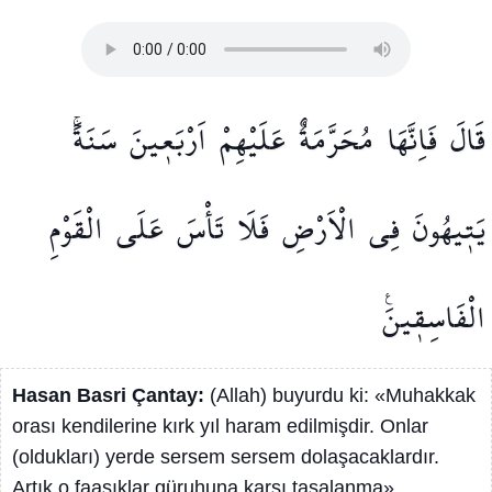
قَالَ
فَاِنَّهَا
مُحَرَّمَةٌ
عَلَيْهِمْ
اَرْبَع۪ينَ
سَنَةًۚ
يَت۪يهُونَ
فِي
الْاَرْضِ
فَلَا
تَأْسَ
عَلَى
الْقَوْمِ
الْفَاسِق۪ينَ۟
Hasan Basri Çantay:
(Allah) buyurdu ki: «Muhakkak
orası kendilerine kırk yıl haram edilmişdir. Onlar
(oldukları) yerde sersem sersem dolaşacaklardır.
Artık o faasıklar güruhuna karşı tasalanma».