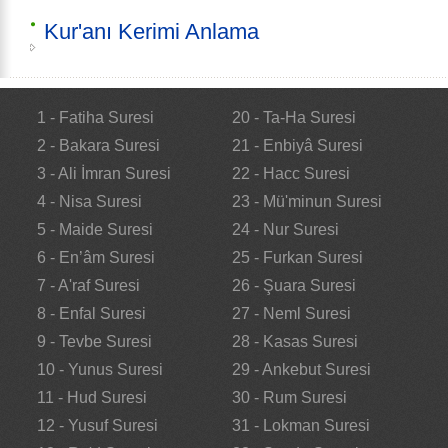
Kur'anı Kerimi Anlama
1 - Fatiha Suresi
20 - Ta-Ha Suresi
2 - Bakara Suresi
21 - Enbiyâ Suresi
3 - Ali İmran Suresi
22 - Hacc Suresi
4 - Nisa Suresi
23 - Mü'minun Suresi
5 - Maide Suresi
24 - Nur Suresi
6 - En’âm Suresi
25 - Furkan Suresi
7 - A'raf Suresi
26 - Şuara Suresi
8 - Enfal Suresi
27 - Neml Suresi
9 - Tevbe Suresi
28 - Kasas Suresi
10 - Yunus Suresi
29 - Ankebut Suresi
11 - Hud Suresi
30 - Rum Suresi
12 - Yusuf Suresi
31 - Lokman Suresi