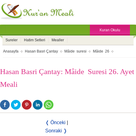
Kuran Okulu
Sureler
Hatim Setleri
Mealler
Anasayfa
Hasan Basri Çantay
Mâide suresi
Mâide 26
Hasan Basri Çantay: Mâide Suresi 26. Ayet
Meali
❬ Önceki
|
Sonraki ❭