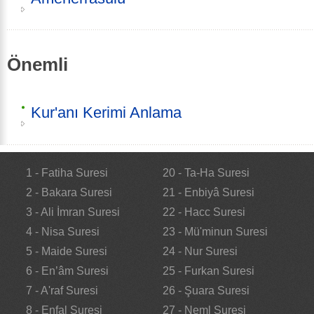
Önemli
Kur'anı Kerimi Anlama
1 - Fatiha Suresi
20 - Ta-Ha Suresi
2 - Bakara Suresi
21 - Enbiyâ Suresi
3 - Ali İmran Suresi
22 - Hacc Suresi
4 - Nisa Suresi
23 - Mü'minun Suresi
5 - Maide Suresi
24 - Nur Suresi
6 - En’âm Suresi
25 - Furkan Suresi
7 - A'raf Suresi
26 - Şuara Suresi
8 - Enfal Suresi
27 - Neml Suresi