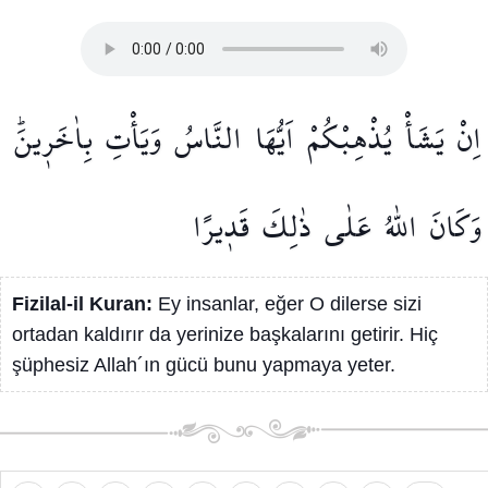
اِنْ
يَشَأْ
يُذْهِبْكُمْ
اَيُّهَا
النَّاسُ
وَيَأْتِ
بِاٰخَر۪ينَۜ
وَكَانَ
اللّٰهُ
عَلٰى
ذٰلِكَ
قَد۪يرًا
Fizilal-il Kuran:
Ey insanlar, eğer O dilerse sizi
ortadan kaldırır da yerinize başkalarını getirir. Hiç
şüphesiz Allah´ın gücü bunu yapmaya yeter.