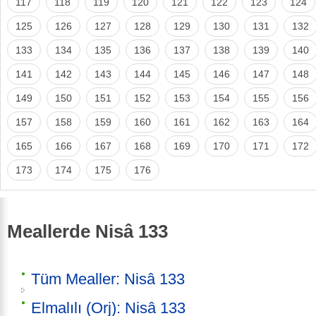
117
118
119
120
121
122
123
124
125
126
127
128
129
130
131
132
133
134
135
136
137
138
139
140
141
142
143
144
145
146
147
148
149
150
151
152
153
154
155
156
157
158
159
160
161
162
163
164
165
166
167
168
169
170
171
172
173
174
175
176
Meallerde Nisâ 133
Tüm Mealler: Nisâ 133
Elmalılı (Orj): Nisâ 133