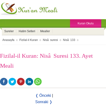
Kuran Okulu
Sureler
Hatim Setleri
Mealler
Anasayfa
Fizilal-il Kuran
Nisâ suresi
Nisâ 133
Fizilal-il Kuran: Nisâ Suresi 133. Ayet
Meali
❬ Önceki
|
Sonraki ❭