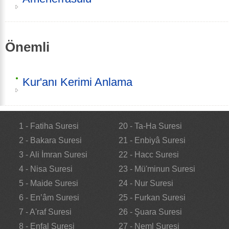
Önemli
Kur'anı Kerimi Anlama
1 - Fatiha Suresi
20 - Ta-Ha Suresi
2 - Bakara Suresi
21 - Enbiyâ Suresi
3 - Ali İmran Suresi
22 - Hacc Suresi
4 - Nisa Suresi
23 - Mü'minun Suresi
5 - Maide Suresi
24 - Nur Suresi
6 - En’âm Suresi
25 - Furkan Suresi
7 - A'raf Suresi
26 - Şuara Suresi
8 - Enfal Suresi
27 - Neml Suresi