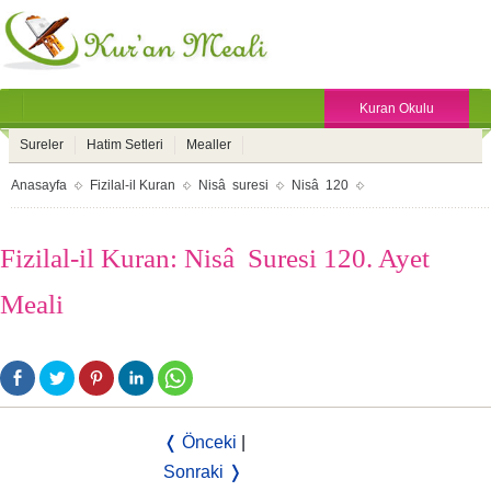
Kuran Okulu
Sureler
Hatim Setleri
Mealler
Anasayfa
Fizilal-il Kuran
Nisâ suresi
Nisâ 120
Fizilal-il Kuran: Nisâ Suresi 120. Ayet
Meali
❬ Önceki
|
Sonraki ❭