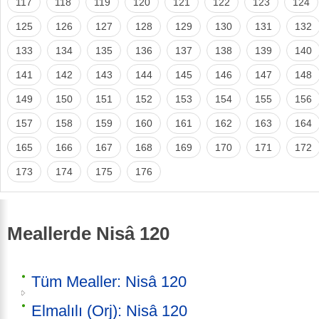
117
118
119
120
121
122
123
124
125
126
127
128
129
130
131
132
133
134
135
136
137
138
139
140
141
142
143
144
145
146
147
148
149
150
151
152
153
154
155
156
157
158
159
160
161
162
163
164
165
166
167
168
169
170
171
172
173
174
175
176
Meallerde Nisâ 120
Tüm Mealler: Nisâ 120
Elmalılı (Orj): Nisâ 120