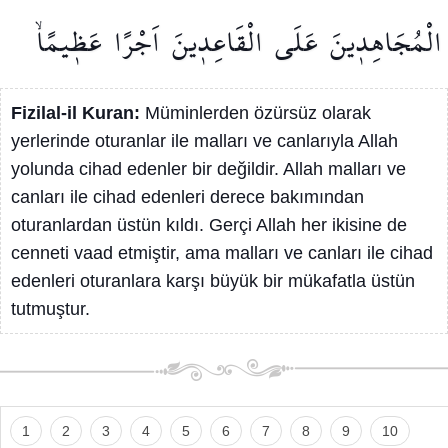
الْمُجَاهِد۪ينَ
عَلَى
الْقَاعِد۪ينَ
اَجْرًا
عَظ۪يمًاۙ
Fizilal-il Kuran:
Müminlerden özürsüz olarak
yerlerinde oturanlar ile malları ve canlarıyla Allah
yolunda cihad edenler bir değildir. Allah malları ve
canları ile cihad edenleri derece bakımından
oturanlardan üstün kıldı. Gerçi Allah her ikisine de
cenneti vaad etmiştir, ama malları ve canları ile cihad
edenleri oturanlara karşı büyük bir mükafatla üstün
tutmuştur.
1
2
3
4
5
6
7
8
9
10