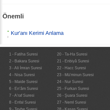
Önemli
Kur'anı Kerimi Anlama
1 - Fatiha Suresi
20 - Ta-Ha Suresi
2 - Bakara Suresi
21 - Enbiyâ Suresi
3 - Ali İmran Suresi
22 - Hacc Suresi
4 - Nisa Suresi
23 - Mü'minun Suresi
5 - Maide Suresi
24 - Nur Suresi
6 - En’âm Suresi
25 - Furkan Suresi
7 - A'raf Suresi
26 - Şuara Suresi
8 - Enfal Suresi
27 - Neml Suresi
9 - Tevbe Suresi
28 - Kasas Suresi