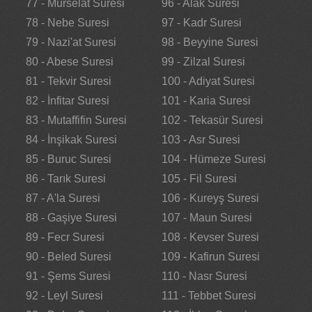
77 - Mürselat Suresi
96 - Alak Suresi
78 - Nebe Suresi
97 - Kadr Suresi
79 - Nazi'at Suresi
98 - Beyyine Suresi
80 - Abese Suresi
99 - Zilzal Suresi
81 - Tekvir Suresi
100 - Adiyat Suresi
82 - İnfitar Suresi
101 - Karia Suresi
83 - Mutaffifin Suresi
102 - Tekasür Suresi
84 - İnşikak Suresi
103 - Asr Suresi
85 - Buruc Suresi
104 - Hümeze Suresi
86 - Tarık Suresi
105 - Fil Suresi
87 - A'la Suresi
106 - Kureyş Suresi
88 - Gaşiye Suresi
107 - Maun Suresi
89 - Fecr Suresi
108 - Kevser Suresi
90 - Beled Suresi
109 - Kafirun Suresi
91 - Şems Suresi
110 - Nasr Suresi
92 - Leyl Suresi
111 - Tebbet Suresi