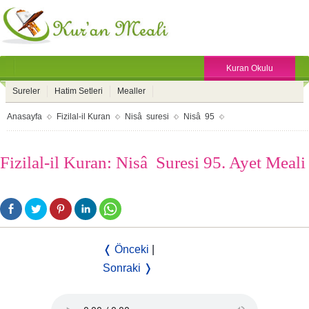
Kuran Okulu
Sureler
Hatim Setleri
Mealler
Anasayfa
Fizilal-il Kuran
Nisâ suresi
Nisâ 95
Fizilal-il Kuran: Nisâ Suresi 95. Ayet Meali
❬ Önceki
|
Sonraki ❭