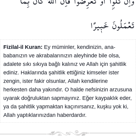
وَاِنْ
تَلْوُٓ۫ا
اَوْ
تُعْرِضُوا
فَاِنَّ
اللّٰهَ
كَانَ
بِمَا
تَعْمَلُونَ
خَب۪يرًا
Fizilal-il Kuran:
Ey müminler, kendinizin, ana-
babanızın ve akrabalarınızın aleyhinde bile olsa,
adalete sıkı sıkıya bağlı kalınız ve Allah için şahitlik
ediniz. Haklarında şahitlik ettiğiniz kimseler ister
zengin, ister fakir olsunlar, Allah kendilerine
herkesten daha yakındır. O halde nefsinizin arzusuna
uyarak doğruluktan sapmayınız. Eğer kaypaklık eder,
ya da şahitlik yapmaktan kaçınırsanız, kuşku yok ki,
Allah yaptıklarınızdan haberdardır.