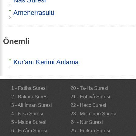
Nas Suresi
Amenerrasulü
Önemli
Kur'anı Kerimi Anlama
1 - Fatiha Suresi
20 - Ta-Ha Suresi
2 - Bakara Suresi
21 - Enbiyâ Suresi
3 - Ali İmran Suresi
22 - Hacc Suresi
4 - Nisa Suresi
23 - Mü'minun Suresi
5 - Maide Suresi
24 - Nur Suresi
6 - En’âm Suresi
25 - Furkan Suresi