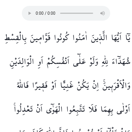
يَٓا
اَيُّهَا
الَّذ۪ينَ
اٰمَنُوا
كُونُوا
قَوَّام۪ينَ
بِالْقِسْطِ
شُهَدَٓاءَ
لِلّٰهِ
وَلَوْ
عَلٰٓى
اَنْفُسِكُمْ
اَوِ
الْوَالِدَيْنِ
وَالْاَقْرَب۪ينَۚ
اِنْ
يَكُنْ
غَنِيًّا
اَوْ
فَق۪يرًا
فَاللّٰهُ
اَوْلٰى
بِهِمَا
فَلَا
تَتَّبِعُوا
الْهَوٰٓى
اَنْ
تَعْدِلُواۚ