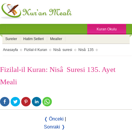
Kuran Okulu
Sureler
Hatim Setleri
Mealler
Anasayfa
Fizilal-il Kuran
Nisâ suresi
Nisâ 135
Fizilal-il Kuran: Nisâ Suresi 135. Ayet
Meali
❬ Önceki
|
Sonraki ❭