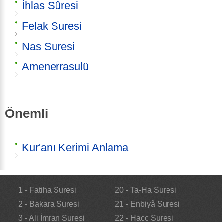
İhlas Sûresi
Felak Suresi
Nas Suresi
Amenerrasulü
Önemli
Kur'anı Kerimi Anlama
1 - Fatiha Suresi
20 - Ta-Ha Suresi
2 - Bakara Suresi
21 - Enbiyâ Suresi
3 - Ali İmran Suresi
22 - Hacc Suresi