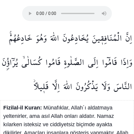
اِنَّ
الْمُنَافِق۪ينَ
يُخَادِعُونَ
اللّٰهَ
وَهُوَ
خَادِعُهُمْۚ
وَاِذَا
قَامُٓوا
اِلَى
الصَّلٰوةِ
قَامُوا
كُسَالٰىۙ
يُرَٓاؤُ۫نَ
النَّاسَ
وَلَا
يَذْكُرُونَ
اللّٰهَ
اِلَّا
قَل۪يلًاۘ
Fizilal-il Kuran:
Münafıklar, Allah´ı aldatmaya
yeltenirler, ama asıl Allah onları aldatır. Namaz
kılarken isteksiz ve ciddiyetsiz biçimde ayakta
dikilirler. Amaçları insanlara gösteriş yapmaktır, Allah