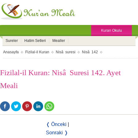
Kuran Okulu
Sureler
Hatim Setleri
Mealler
Anasayfa
Fizilal-il Kuran
Nisâ suresi
Nisâ 142
Fizilal-il Kuran: Nisâ Suresi 142. Ayet
Meali
❬ Önceki
|
Sonraki ❭