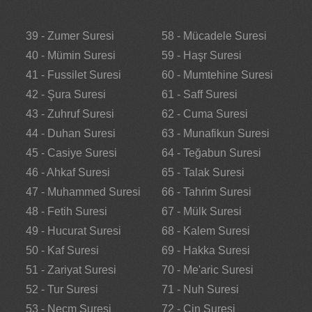
39 - Zumer Suresi
58 - Mücadele Suresi
40 - Mümin Suresi
59 - Haşr Suresi
41 - Fussilet Suresi
60 - Mumtehine Suresi
42 - Şura Suresi
61 - Saff Suresi
43 - Zuhruf Suresi
62 - Cuma Suresi
44 - Duhan Suresi
63 - Munafikun Suresi
45 - Casiye Suresi
64 - Teğabun Suresi
46 - Ahkaf Suresi
65 - Talak Suresi
47 - Muhammed Suresi
66 - Tahrim Suresi
48 - Fetih Suresi
67 - Mülk Suresi
49 - Hucurat Suresi
68 - Kalem Suresi
50 - Kaf Suresi
69 - Hakka Suresi
51 - Zariyat Suresi
70 - Me'aric Suresi
52 - Tur Suresi
71 - Nuh Suresi
53 - Necm Suresi
72 - Cin Suresi