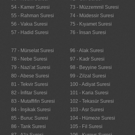
54 - Kamer Suresi
73 - Müzzemmil Suresi
55 - Rahman Suresi
74 - Müdessir Suresi
56 - Vakıa Suresi
75 - Kıyamet Suresi
57 - Hadid Suresi
76 - İnsan Suresi
77 - Mürselat Suresi
96 - Alak Suresi
78 - Nebe Suresi
97 - Kadr Suresi
79 - Nazi'at Suresi
98 - Beyyine Suresi
80 - Abese Suresi
99 - Zilzal Suresi
81 - Tekvir Suresi
100 - Adiyat Suresi
82 - İnfitar Suresi
101 - Karia Suresi
83 - Mutaffifin Suresi
102 - Tekasür Suresi
84 - İnşikak Suresi
103 - Asr Suresi
85 - Buruc Suresi
104 - Hümeze Suresi
86 - Tarık Suresi
105 - Fil Suresi
87 - A'la Suresi
106 - Kureyş Suresi