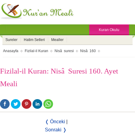
Kuran Okulu
Sureler
Hatim Setleri
Mealler
Anasayfa
Fizilal-il Kuran
Nisâ suresi
Nisâ 160
Fizilal-il Kuran: Nisâ Suresi 160. Ayet
Meali
❬ Önceki
|
Sonraki ❭