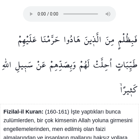
فَبِظُلْمٍ
مِنَ
الَّذ۪ينَ
هَادُوا
حَرَّمْنَا
عَلَيْهِمْ
طَيِّبَاتٍ
اُحِلَّتْ
لَهُمْ
وَبِصَدِّهِمْ
عَنْ
سَب۪يلِ
اللّٰهِ
كَث۪يرًاۙ
Fizilal-il Kuran:
(160-161) İşte yaptıkları bunca
zulümlerden, bir çok kimsenin Allah yoluna girmesini
engellemelerinden, men edilmiş olan faizi
almalarından ve insanların mallarını haksız yollara