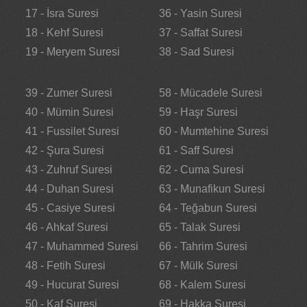
17 - İsra Suresi
36 - Yasin Suresi
18 - Kehf Suresi
37 - Saffat Suresi
19 - Meryem Suresi
38 - Sad Suresi
39 - Zumer Suresi
58 - Mücadele Suresi
40 - Mümin Suresi
59 - Haşr Suresi
41 - Fussilet Suresi
60 - Mumtehine Suresi
42 - Şura Suresi
61 - Saff Suresi
43 - Zuhruf Suresi
62 - Cuma Suresi
44 - Duhan Suresi
63 - Munafikun Suresi
45 - Casiye Suresi
64 - Teğabun Suresi
46 - Ahkaf Suresi
65 - Talak Suresi
47 - Muhammed Suresi
66 - Tahrim Suresi
48 - Fetih Suresi
67 - Mülk Suresi
49 - Hucurat Suresi
68 - Kalem Suresi
50 - Kaf Suresi
69 - Hakka Suresi