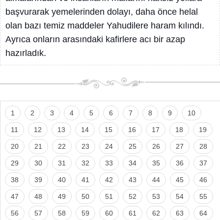
başvurarak yemelerinden dolayı, daha önce helal
olan bazı temiz maddeler Yahudilere haram kılındı.
Ayrıca onların arasındaki kafirlere acı bir azap
hazırladık.
1
2
3
4
5
6
7
8
9
10
11
12
13
14
15
16
17
18
19
20
21
22
23
24
25
26
27
28
29
30
31
32
33
34
35
36
37
38
39
40
41
42
43
44
45
46
47
48
49
50
51
52
53
54
55
56
57
58
59
60
61
62
63
64