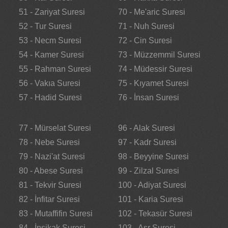
51 - Zariyat Suresi
70 - Me'aric Suresi
52 - Tur Suresi
71 - Nuh Suresi
53 - Necm Suresi
72 - Cin Suresi
54 - Kamer Suresi
73 - Müzzemmil Suresi
55 - Rahman Suresi
74 - Müdessir Suresi
56 - Vakıa Suresi
75 - Kıyamet Suresi
57 - Hadid Suresi
76 - İnsan Suresi
77 - Mürselat Suresi
96 - Alak Suresi
78 - Nebe Suresi
97 - Kadr Suresi
79 - Nazi'at Suresi
98 - Beyyine Suresi
80 - Abese Suresi
99 - Zilzal Suresi
81 - Tekvir Suresi
100 - Adiyat Suresi
82 - İnfitar Suresi
101 - Karia Suresi
83 - Mutaffifin Suresi
102 - Tekasür Suresi
84 - İnşikak Suresi
103 - Asr Suresi