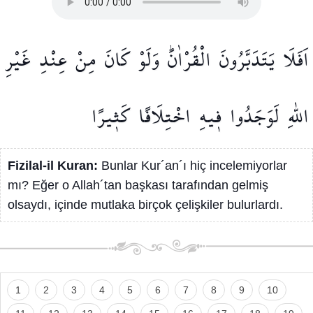
اَفَلَا
يَتَدَبَّرُونَ
الْقُرْاٰنَۜ
وَلَوْ
كَانَ
مِنْ
عِنْدِ
غَيْرِ
اللّٰهِ
لَوَجَدُوا
ف۪يهِ
اخْتِلَافًا
كَث۪يرًا
Fizilal-il Kuran:
Bunlar Kur´an´ı hiç incelemiyorlar
mı? Eğer o Allah´tan başkası tarafından gelmiş
olsaydı, içinde mutlaka birçok çelişkiler bulurlardı.
1
2
3
4
5
6
7
8
9
10