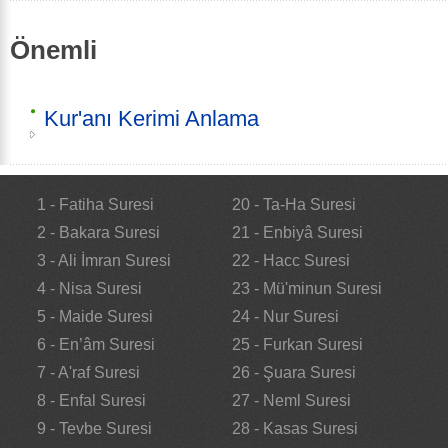
Önemli
Kur'anı Kerimi Anlama
1 - Fatiha Suresi
20 - Ta-Ha Suresi
2 - Bakara Suresi
21 - Enbiyâ Suresi
3 - Ali İmran Suresi
22 - Hacc Suresi
4 - Nisa Suresi
23 - Mü'minun Suresi
5 - Maide Suresi
24 - Nur Suresi
6 - En’âm Suresi
25 - Furkan Suresi
7 - A'raf Suresi
26 - Şuara Suresi
8 - Enfal Suresi
27 - Neml Suresi
9 - Tevbe Suresi
28 - Kasas Suresi