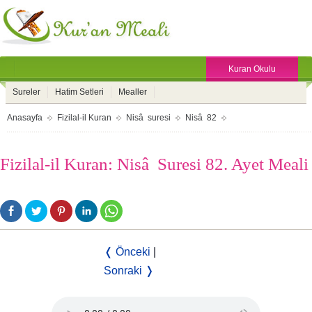
Kuran Okulu
Sureler
Hatim Setleri
Mealler
Anasayfa
Fizilal-il Kuran
Nisâ suresi
Nisâ 82
Fizilal-il Kuran: Nisâ Suresi 82. Ayet Meali
❬ Önceki
|
Sonraki ❭