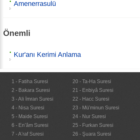
Amenerrasulü
Önemli
Kur'anı Kerimi Anlama
1 - Fatiha Suresi
20 - Ta-Ha Suresi
2 - Bakara Suresi
21 - Enbiyâ Suresi
3 - Ali İmran Suresi
22 - Hacc Suresi
4 - Nisa Suresi
23 - Mü'minun Suresi
5 - Maide Suresi
24 - Nur Suresi
6 - En’âm Suresi
25 - Furkan Suresi
7 - A'raf Suresi
26 - Şuara Suresi