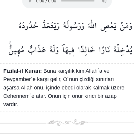
وَمَنْ
يَعْصِ
اللّٰهَ
وَرَسُولَهُ
وَيَتَعَدَّ
حُدُودَهُ
يُدْخِلْهُ
نَارًا
خَالِدًا
ف۪يهَاۖ
وَلَهُ
عَذَابٌ
مُه۪ينٌ۟
Fizilal-il Kuran:
Buna karşılık kim Allah´a ve
Peygamber´e karşı gelir, O´nun çizdiği sınırları
aşarsa Allah onu, içinde ebedi olarak kalmak üzere
Cehennem´e atar. Onun için onur kırıcı bir azap
vardır.