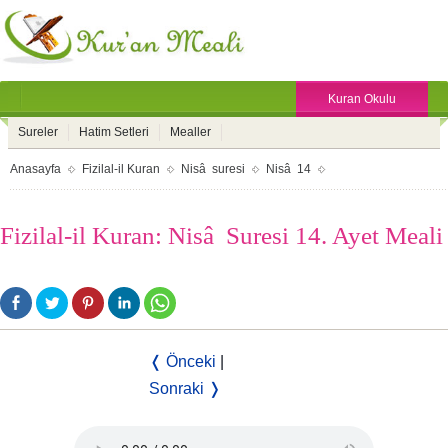
Kuran Okulu
Sureler
Hatim Setleri
Mealler
Anasayfa
Fizilal-il Kuran
Nisâ suresi
Nisâ 14
Fizilal-il Kuran: Nisâ Suresi 14. Ayet Meali
❬ Önceki
|
Sonraki ❭