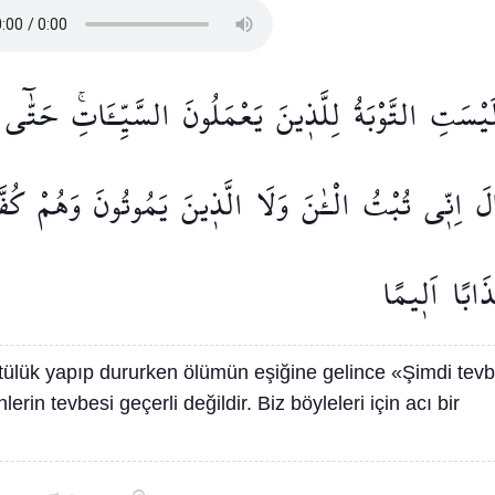
َيْسَتِ
التَّوْبَةُ
لِلَّذ۪ينَ
يَعْمَلُونَ
السَّيِّـَٔاتِۚ
حَتّٰٓى
لَ
اِنّ۪ي
تُبْتُ
الْـٰٔنَ
وَلَا
الَّذ۪ينَ
يَمُوتُونَ
وَهُمْ
كُفَّ
َابًا
اَل۪يمًا
tülük yapıp dururken ölümün eşiğine gelince «Şimdi tev
nlerin tevbesi geçerli değildir. Biz böyleleri için acı bir