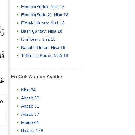
Elmalılı(Sade): Nisâ 18
Elmalılı(Sade 2): Nisâ 18
Fizilal-il Kuran: Nisâ 18
وَل
Basri Çantay: Nisâ 18
İbni Kesir: Nisâ 18
Nasuhi Bilmen: Nisâ 18
قَا
Tefhim-ul Kuran: Nisâ 18
عَذ
En Çok Aranan Ayetler
Nisa 34
Ahzab 50
be
Ahzab 51
Ahzab 37
Maide 44
Bakara 179