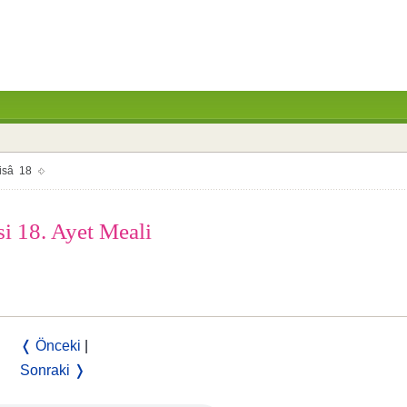
isâ 18
si 18. Ayet Meali
❬ Önceki
|
Sonraki ❭