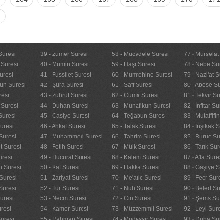
Suresi
39 - Zumer Suresi
58 - Mücadele Suresi
77 - Mürselat
 Suresi
40 - Mümin Suresi
59 - Haşr Suresi
78 - Nebe Su
uresi
41 - Fussilet Suresi
60 - Mumtehine Suresi
79 - Nazi'at S
nun Suresi
42 - Şura Suresi
61 - Saff Suresi
80 - Abese Su
resi
43 - Zuhruf Suresi
62 - Cuma Suresi
81 - Tekvir Su
 Suresi
44 - Duhan Suresi
63 - Munafikun Suresi
82 - İnfitar Su
Suresi
45 - Casiye Suresi
64 - Teğabun Suresi
83 - Mutaffifi
uresi
46 - Ahkaf Suresi
65 - Talak Suresi
84 - İnşikak S
Suresi
47 - Muhammed Suresi
66 - Tahrim Suresi
85 - Buruc Su
t Suresi
48 - Fetih Suresi
67 - Mülk Suresi
86 - Tarık Sur
uresi
49 - Hucurat Suresi
68 - Kalem Suresi
87 - A'la Sure
n Suresi
50 - Kaf Suresi
69 - Hakka Suresi
88 - Gaşiye S
Suresi
51 - Zariyat Suresi
70 - Me'aric Suresi
89 - Fecr Sur
Suresi
52 - Tur Suresi
71 - Nuh Suresi
90 - Beled Su
uresi
53 - Necm Suresi
72 - Cin Suresi
91 - Şems Su
uresi
54 - Kamer Suresi
73 - Müzzemmil Suresi
92 - Leyl Sur
Suresi
55 - Rahman Suresi
74 - Müdessir Suresi
93 - Duha Su