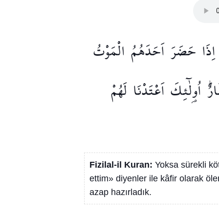
اِذَا
حَضَرَ
اَحَدَهُمُ
الْمَوْتُ
ارٌۜ
اُو۬لٰٓئِكَ
اَعْتَدْنَا
لَهُمْ
Fizilal-il Kuran:
Yoksa sürekli kö
ettim» diyenler ile kâfir olarak öle
azap hazırladık.