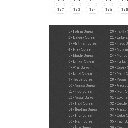
172
173
174
175
176
1 - Fatiha Suresi
20 - Ta-Ha 
2 - Bakara Suresi
21 - Enbiyâ
3 - Ali İmran Suresi
22 - Hacc S
4 - Nisa Suresi
23 - Mü'mi
5 - Maide Suresi
24 - Nur Su
6 - En’âm Suresi
25 - Furkan
7 - A'raf Suresi
26 - Şuara 
8 - Enfal Suresi
27 - Neml S
9 - Tevbe Suresi
28 - Kasas 
10 - Yunus Suresi
29 - Ankebu
11 - Hud Suresi
30 - Rum S
12 - Yusuf Suresi
31 - Lokma
13 - Ra'd Suresi
32 - Secde 
14 - İbrahim Suresi
33 - Ahzab 
15 - Hicr Suresi
34 - Sebe S
16 - Nahl Suresi
35 - Fatır S
17 - İsra Suresi
36 - Yasin 