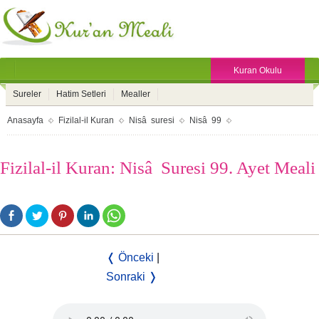
Kuran Okulu
Sureler
Hatim Setleri
Mealler
Anasayfa
Fizilal-il Kuran
Nisâ suresi
Nisâ 99
Fizilal-il Kuran: Nisâ Suresi 99. Ayet Meali
❬ Önceki
|
Sonraki ❭