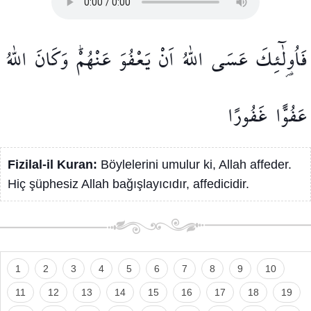
فَاُو۬لٰٓئِكَ
عَسَى
اللّٰهُ
اَنْ
يَعْفُوَ
عَنْهُمْۜ
وَكَانَ
اللّٰهُ
عَفُوًّا
غَفُورًا
Fizilal-il Kuran:
Böylelerini umulur ki, Allah affeder.
Hiç şüphesiz Allah bağışlayıcıdır, affedicidir.
1
2
3
4
5
6
7
8
9
10
11
12
13
14
15
16
17
18
19