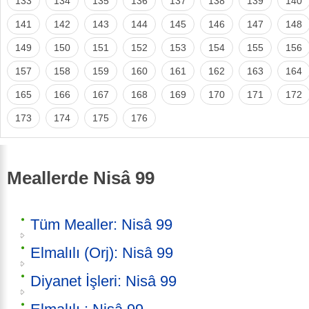
133
134
135
136
137
138
139
140
141
142
143
144
145
146
147
148
149
150
151
152
153
154
155
156
157
158
159
160
161
162
163
164
165
166
167
168
169
170
171
172
173
174
175
176
Meallerde Nisâ 99
Tüm Mealler: Nisâ 99
Elmalılı (Orj): Nisâ 99
Diyanet İşleri: Nisâ 99