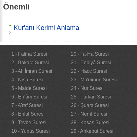
Önemli
Kur'anı Kerimi Anlama
1 - Fatiha Suresi
20 - Ta-Ha Suresi
2 - Bakara Suresi
21 - Enbiyâ Suresi
3 - Ali İmran Suresi
22 - Hacc Suresi
4 - Nisa Suresi
23 - Mü'minun Suresi
5 - Maide Suresi
24 - Nur Suresi
6 - En’âm Suresi
25 - Furkan Suresi
7 - A'raf Suresi
26 - Şuara Suresi
8 - Enfal Suresi
27 - Neml Suresi
9 - Tevbe Suresi
28 - Kasas Suresi
10 - Yunus Suresi
29 - Ankebut Suresi