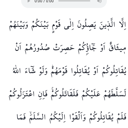
اِلَّا
الَّذ۪ينَ
يَصِلُونَ
اِلٰى
قَوْمٍ
بَيْنَكُمْ
وَبَيْنَهُمْ
م۪يثَاقٌ
اَوْ
جَٓاؤُ۫كُمْ
حَصِرَتْ
صُدُورُهُمْ
اَنْ
يُقَاتِلُوكُمْ
اَوْ
يُقَاتِلُوا
قَوْمَهُمْۜ
وَلَوْ
شَٓاءَ
اللّٰهُ
لَسَلَّطَهُمْ
عَلَيْكُمْ
فَلَقَاتَلُوكُمْۚ
فَاِنِ
اعْتَزَلُوكُمْ
فَلَمْ
يُقَاتِلُوكُمْ
وَاَلْقَوْا
اِلَيْكُمُ
السَّلَمَۙ
فَمَا