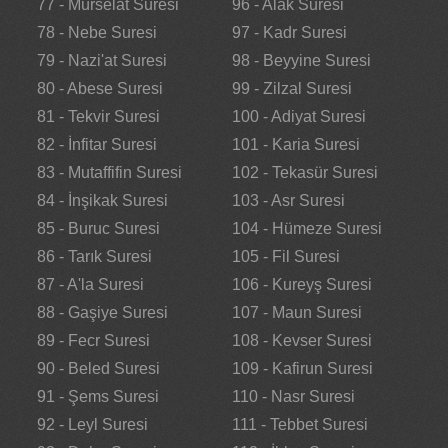
77 - Mürselat Suresi
96 - Alak Suresi
78 - Nebe Suresi
97 - Kadr Suresi
79 - Nazi'at Suresi
98 - Beyyine Suresi
80 - Abese Suresi
99 - Zilzal Suresi
81 - Tekvir Suresi
100 - Adiyat Suresi
82 - İnfitar Suresi
101 - Karia Suresi
83 - Mutaffifin Suresi
102 - Tekasür Suresi
84 - İnşikak Suresi
103 - Asr Suresi
85 - Buruc Suresi
104 - Hümeze Suresi
86 - Tarık Suresi
105 - Fil Suresi
87 - A'la Suresi
106 - Kureyş Suresi
88 - Gaşiye Suresi
107 - Maun Suresi
89 - Fecr Suresi
108 - Kevser Suresi
90 - Beled Suresi
109 - Kafirun Suresi
91 - Şems Suresi
110 - Nasr Suresi
92 - Leyl Suresi
111 - Tebbet Suresi