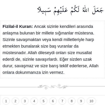
جَعَلَ
اللّٰهُ
لَكُمْ
عَلَيْهِمْ
سَب۪يلًا
Fizilal-il Kuran:
Ancak sizinle kendileri arasında
anlaşma bulunan bir millete sığınanlar müstesna.
Sizinle savaşmaktan veya kendi milletleriyle harp
etmekten bunalarak size baş vuranlar da
müstesnadır. Allah dileseydi onları size musallat
ederdi de, sizinle savaşırlardı. Eğer sizden uzak
durur, savaşmaz ve size barış teklif ederlerse, Allah
onlara dokunmanıza izin vermez.
1
2
3
4
5
6
7
8
9
10