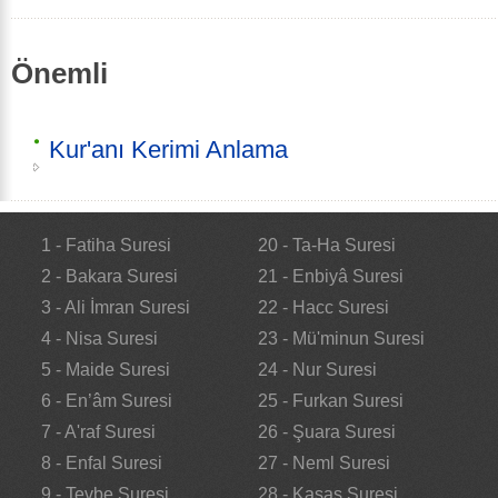
Önemli
Kur'anı Kerimi Anlama
1 - Fatiha Suresi
20 - Ta-Ha Suresi
2 - Bakara Suresi
21 - Enbiyâ Suresi
3 - Ali İmran Suresi
22 - Hacc Suresi
4 - Nisa Suresi
23 - Mü'minun Suresi
5 - Maide Suresi
24 - Nur Suresi
6 - En’âm Suresi
25 - Furkan Suresi
7 - A'raf Suresi
26 - Şuara Suresi
8 - Enfal Suresi
27 - Neml Suresi
9 - Tevbe Suresi
28 - Kasas Suresi