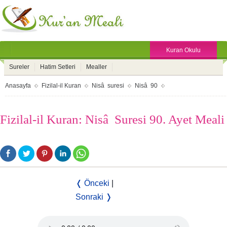
Kuran Okulu
Sureler
Hatim Setleri
Mealler
Anasayfa
Fizilal-il Kuran
Nisâ suresi
Nisâ 90
Fizilal-il Kuran: Nisâ Suresi 90. Ayet Meali
❬ Önceki
|
Sonraki ❭