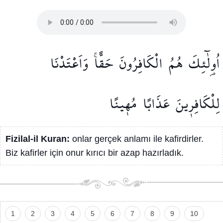
اُو۬لٰٓئِكَ
هُمُ
الْكَافِرُونَ
حَقًّاۚ
وَاَعْتَدْنَا
لِلْكَافِر۪ينَ
عَذَابًا
مُه۪ينًا
Fizilal-il Kuran:
onlar gerçek anlamı ile kafirdirler.
Biz kafirler için onur kırıcı bir azap hazırladık.
1
2
3
4
5
6
7
8
9
10