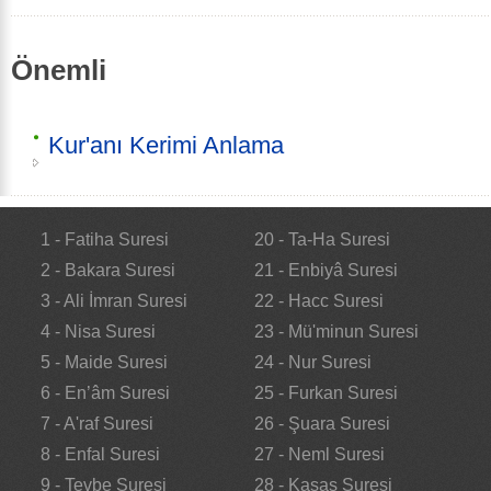
Önemli
Kur'anı Kerimi Anlama
1 - Fatiha Suresi
20 - Ta-Ha Suresi
2 - Bakara Suresi
21 - Enbiyâ Suresi
3 - Ali İmran Suresi
22 - Hacc Suresi
4 - Nisa Suresi
23 - Mü'minun Suresi
5 - Maide Suresi
24 - Nur Suresi
6 - En’âm Suresi
25 - Furkan Suresi
7 - A'raf Suresi
26 - Şuara Suresi
8 - Enfal Suresi
27 - Neml Suresi
9 - Tevbe Suresi
28 - Kasas Suresi