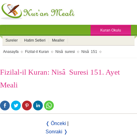
Kuran Okulu
Sureler
Hatim Setleri
Mealler
Anasayfa
Fizilal-il Kuran
Nisâ suresi
Nisâ 151
Fizilal-il Kuran: Nisâ Suresi 151. Ayet
Meali
❬ Önceki
|
Sonraki ❭