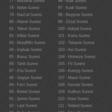
77 - Mürselat Suresi
96 - Alak Suresi
78 - Nebe Suresi
97 - Kadr Suresi
79 - Nazi'at Suresi
98 - Beyyine Suresi
80 - Abese Suresi
99 - Zilzal Suresi
81 - Tekvir Suresi
100 - Adiyat Suresi
82 - İnfitar Suresi
101 - Karia Suresi
83 - Mutaffifin Suresi
102 - Tekasür Suresi
84 - İnşikak Suresi
103 - Asr Suresi
85 - Buruc Suresi
104 - Hümeze Suresi
86 - Tarık Suresi
105 - Fil Suresi
87 - A'la Suresi
106 - Kureyş Suresi
88 - Gaşiye Suresi
107 - Maun Suresi
89 - Fecr Suresi
108 - Kevser Suresi
90 - Beled Suresi
109 - Kafirun Suresi
91 - Şems Suresi
110 - Nasr Suresi
92 - Leyl Suresi
111 - Tebbet Suresi