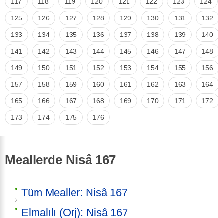
117
118
119
120
121
122
123
124
125
126
127
128
129
130
131
132
133
134
135
136
137
138
139
140
141
142
143
144
145
146
147
148
149
150
151
152
153
154
155
156
157
158
159
160
161
162
163
164
165
166
167
168
169
170
171
172
173
174
175
176
Meallerde Nisâ 167
Tüm Mealler: Nisâ 167
Elmalılı (Orj): Nisâ 167