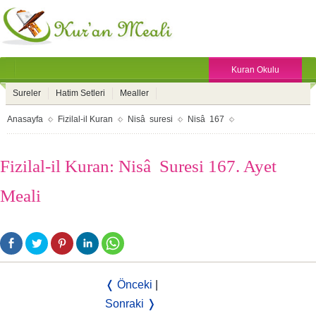
Kuran Okulu
Sureler
Hatim Setleri
Mealler
Anasayfa
Fizilal-il Kuran
Nisâ suresi
Nisâ 167
Fizilal-il Kuran: Nisâ Suresi 167. Ayet
Meali
❬ Önceki
|
Sonraki ❭