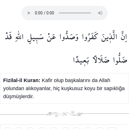
اِنَّ
الَّذ۪ينَ
كَفَرُوا
وَصَدُّوا
عَنْ
سَب۪يلِ
اللّٰهِ
قَدْ
ضَلُّوا
ضَلَالًا
بَع۪يدًا
Fizilal-il Kuran:
Kafir olup başkalarını da Allah
yolundan alıkoyanlar, hiç kuşkusuz koyu bir sapıklığa
düşmüşlerdir.