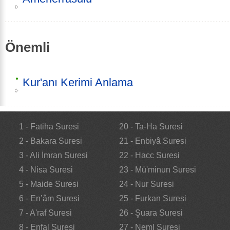
Önemli
Kur'anı Kerimi Anlama
1 - Fatiha Suresi
20 - Ta-Ha Suresi
2 - Bakara Suresi
21 - Enbiyâ Suresi
3 - Ali İmran Suresi
22 - Hacc Suresi
4 - Nisa Suresi
23 - Mü'minun Suresi
5 - Maide Suresi
24 - Nur Suresi
6 - En’âm Suresi
25 - Furkan Suresi
7 - A'raf Suresi
26 - Şuara Suresi
8 - Enfal Suresi
27 - Neml Suresi