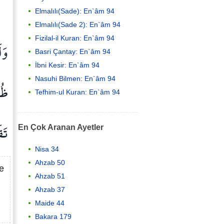
Elmalılı(Sade): En`âm 94
Elmalılı(Sade 2): En`âm 94
Fizilal-il Kuran: En`âm 94
وَل
Basri Çantay: En`âm 94
İbni Kesir: En`âm 94
Nasuhi Bilmen: En`âm 94
ظُه
Tefhim-ul Kuran: En`âm 94
تَق
En Çok Aranan Ayetler
Nisa 34
Ahzab 50
ze
Ahzab 51
Ahzab 37
Maide 44
Bakara 179