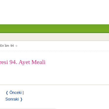
En`âm 94
resi 94. Ayet Meali
❬ Önceki
|
Sonraki ❭