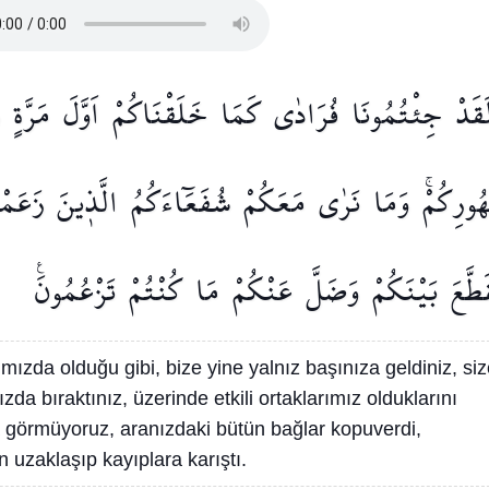
َقَدْ
جِئْتُمُونَا
فُرَادٰى
كَمَا
خَلَقْنَاكُمْ
اَوَّلَ
مَرَّةٍ
ُورِكُمْۚ
وَمَا
نَرٰى
مَعَكُمْ
شُفَعَٓاءَكُمُ
الَّذ۪ينَ
زَعَمْت
َطَّعَ
بَيْنَكُمْ
وَضَلَّ
عَنْكُمْ
مَا
كُنْتُمْ
تَزْعُمُونَ۟
ğımızda olduğu gibi, bize yine yalnız başınıza geldiniz, si
a bıraktınız, üzerinde etkili ortaklarımız olduklarını
da görmüyoruz, aranızdaki bütün bağlar kopuverdi,
n uzaklaşıp kayıplara karıştı.