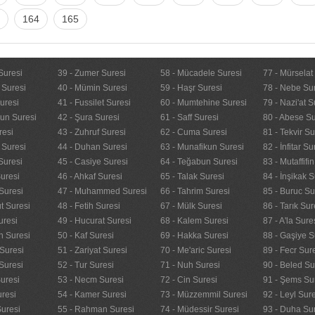
164
165
Suresi
39 - Zumer Suresi
58 - Mücadele Suresi
77 - Mürselat
 Suresi
40 - Mümin Suresi
59 - Haşr Suresi
78 - Nebe Su
uresi
41 - Fussilet Suresi
60 - Mumtehine Suresi
79 - Nazi'at S
nun Suresi
42 - Şura Suresi
61 - Saff Suresi
80 - Abese Su
resi
43 - Zuhruf Suresi
62 - Cuma Suresi
81 - Tekvir Su
 Suresi
44 - Duhan Suresi
63 - Munafikun Suresi
82 - İnfitar Su
Suresi
45 - Casiye Suresi
64 - Teğabun Suresi
83 - Mutaffifi
uresi
46 - Ahkaf Suresi
65 - Talak Suresi
84 - İnşikak S
Suresi
47 - Muhammed Suresi
66 - Tahrim Suresi
85 - Buruc Su
t Suresi
48 - Fetih Suresi
67 - Mülk Suresi
86 - Tarık Sur
uresi
49 - Hucurat Suresi
68 - Kalem Suresi
87 - A'la Sure
n Suresi
50 - Kaf Suresi
69 - Hakka Suresi
88 - Gaşiye S
Suresi
51 - Zariyat Suresi
70 - Me'aric Suresi
89 - Fecr Sur
Suresi
52 - Tur Suresi
71 - Nuh Suresi
90 - Beled Su
uresi
53 - Necm Suresi
72 - Cin Suresi
91 - Şems Su
uresi
54 - Kamer Suresi
73 - Müzzemmil Suresi
92 - Leyl Sur
Suresi
55 - Rahman Suresi
74 - Müdessir Suresi
93 - Duha Su