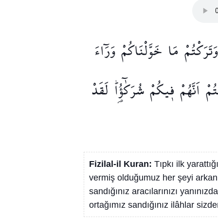
وَتَرَكْتُمْ
مَا
خَوَّلْنَاكُمْ
وَرَٓاءَ
ُمْ
اَنَّهُمْ
ف۪يكُمْ
شُرَكٰٓؤُ۬اۜ
لَقَدْ
Fizilal-il Kuran:
Tıpkı ilk yarattı
vermiş olduğumuz her şeyi arkanızd
sandığınız aracılarınızı yanınız
ortağımız sandığınız ilâhlar sizde