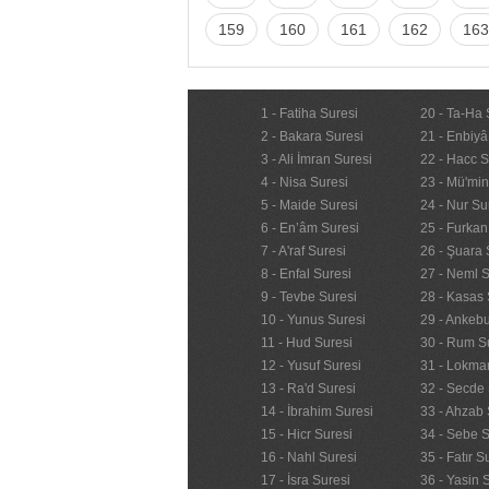
159
160
161
162
163
1 - Fatiha Suresi
20 - Ta-Ha 
2 - Bakara Suresi
21 - Enbiyâ
3 - Ali İmran Suresi
22 - Hacc S
4 - Nisa Suresi
23 - Mü'mi
5 - Maide Suresi
24 - Nur Su
6 - En’âm Suresi
25 - Furkan
7 - A'raf Suresi
26 - Şuara 
8 - Enfal Suresi
27 - Neml S
9 - Tevbe Suresi
28 - Kasas 
10 - Yunus Suresi
29 - Ankebu
11 - Hud Suresi
30 - Rum S
12 - Yusuf Suresi
31 - Lokma
13 - Ra'd Suresi
32 - Secde 
14 - İbrahim Suresi
33 - Ahzab 
15 - Hicr Suresi
34 - Sebe S
16 - Nahl Suresi
35 - Fatır S
17 - İsra Suresi
36 - Yasin 