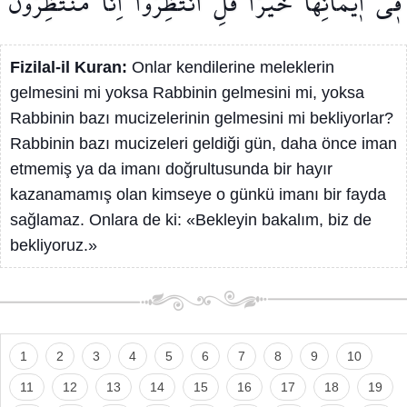
ف۪ٓي
ا۪يمَانِهَا
خَيْرًاۜ
قُلِ
انْتَظِرُٓوا
اِنَّا
مُنْتَظِرُونَ
Fizilal-il Kuran:
Onlar kendilerine meleklerin
gelmesini mi yoksa Rabbinin gelmesini mi, yoksa
Rabbinin bazı mucizelerinin gelmesini mi bekliyorlar?
Rabbinin bazı mucizeleri geldiği gün, daha önce iman
etmemiş ya da imanı doğrultusunda bir hayır
kazanamamış olan kimseye o günkü imanı bir fayda
sağlamaz. Onlara de ki: «Bekleyin bakalım, biz de
bekliyoruz.»
1
2
3
4
5
6
7
8
9
10
11
12
13
14
15
16
17
18
19