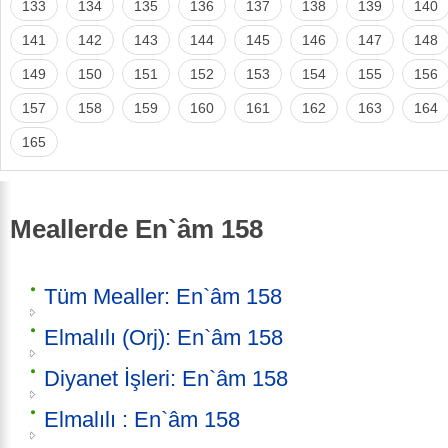
133
134
135
136
137
138
139
140
141
142
143
144
145
146
147
148
149
150
151
152
153
154
155
156
157
158
159
160
161
162
163
164
165
Meallerde En`âm 158
Tüm Mealler: En`âm 158
Elmalılı (Orj): En`âm 158
Diyanet İşleri: En`âm 158
Elmalılı : En`âm 158