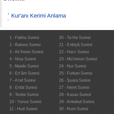
Kur'anı Kerimi Anlama
1 - Fatiha Suresi
20 - Ta-Ha Suresi
2 - Bakara Suresi
21 - Enbiyâ Suresi
3 - Ali İmran Suresi
22 - Hacc Suresi
4 - Nisa Suresi
23 - Mü'minun Suresi
5 - Maide Suresi
24 - Nur Suresi
6 - En’âm Suresi
25 - Furkan Suresi
7 - A'raf Suresi
26 - Şuara Suresi
8 - Enfal Suresi
27 - Neml Suresi
9 - Tevbe Suresi
28 - Kasas Suresi
10 - Yunus Suresi
29 - Ankebut Suresi
11 - Hud Suresi
30 - Rum Suresi