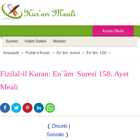
Kuran Okulu
Sureler
Hatim Setleri
Mealler
Anasayfa
Fizilal-il Kuran
En`âm suresi
En`âm 158
Fizilal-il Kuran: En`âm Suresi 158. Ayet
Meali
❬ Önceki
|
Sonraki ❭