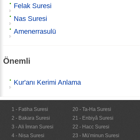
Felak Suresi
Nas Suresi
Amenerrasulü
Önemli
Kur'anı Kerimi Anlama
1 - Fatiha Suresi
20 - Ta-Ha Suresi
2 - Bakara Suresi
21 - Enbiyâ Suresi
3 - Ali İmran Suresi
22 - Hacc Suresi
4 - Nisa Suresi
23 - Mü'minun Suresi