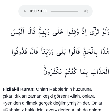
وَلَوْ
تَرٰٓى
اِذْ
وُقِفُوا
عَلٰى
رَبِّهِمْۜ
قَالَ
اَلَيْسَ
هٰذَا
بِالْحَقِّۜ
قَالُوا
بَلٰى
وَرَبِّنَاۜ
قَالَ
فَذُوقُوا
الْعَذَابَ
بِمَا
كُنْتُمْ
تَكْفُرُونَ۟
Fizilal-il Kuran:
Onları Rabblerinin huzuruna
çıkarıldıkları zaman keşki görsen! Allah, onlara
«yeniden dirilmek gerçek değilmiymiş?» der. Onlar
«Rabbimiz hakkı için, evet» derler. Allah da onlara