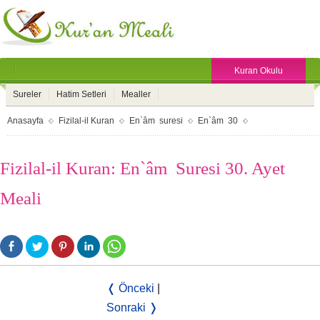
Kuran Okulu
Sureler
Hatim Setleri
Mealler
Anasayfa
Fizilal-il Kuran
En`âm suresi
En`âm 30
Fizilal-il Kuran: En`âm Suresi 30. Ayet
Meali
❬ Önceki
|
Sonraki ❭