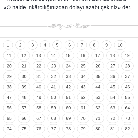
«O halde inkârcılığınızdan dolayı azabı çekiniz» der.
1
2
3
4
5
6
7
8
9
10
11
12
13
14
15
16
17
18
19
20
21
22
23
24
25
26
27
28
29
30
31
32
33
34
35
36
37
38
39
40
41
42
43
44
45
46
47
48
49
50
51
52
53
54
55
56
57
58
59
60
61
62
63
64
65
66
67
68
69
70
71
72
73
74
75
76
77
78
79
80
81
82