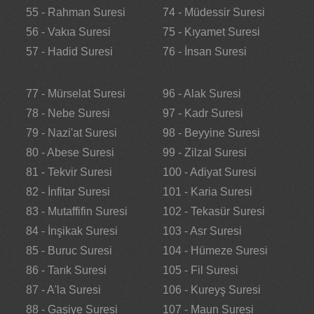
55 - Rahman Suresi
74 - Müdessir Suresi
56 - Vakıa Suresi
75 - Kıyamet Suresi
57 - Hadid Suresi
76 - İnsan Suresi
77 - Mürselat Suresi
96 - Alak Suresi
78 - Nebe Suresi
97 - Kadr Suresi
79 - Nazi'at Suresi
98 - Beyyine Suresi
80 - Abese Suresi
99 - Zilzal Suresi
81 - Tekvir Suresi
100 - Adiyat Suresi
82 - İnfitar Suresi
101 - Karia Suresi
83 - Mutaffifin Suresi
102 - Tekasür Suresi
84 - İnşikak Suresi
103 - Asr Suresi
85 - Buruc Suresi
104 - Hümeze Suresi
86 - Tarık Suresi
105 - Fil Suresi
87 - A'la Suresi
106 - Kureyş Suresi
88 - Gaşiye Suresi
107 - Maun Suresi