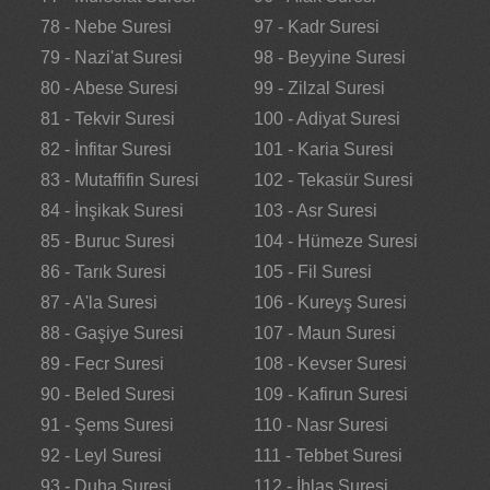
78 - Nebe Suresi
97 - Kadr Suresi
79 - Nazi'at Suresi
98 - Beyyine Suresi
80 - Abese Suresi
99 - Zilzal Suresi
81 - Tekvir Suresi
100 - Adiyat Suresi
82 - İnfitar Suresi
101 - Karia Suresi
83 - Mutaffifin Suresi
102 - Tekasür Suresi
84 - İnşikak Suresi
103 - Asr Suresi
85 - Buruc Suresi
104 - Hümeze Suresi
86 - Tarık Suresi
105 - Fil Suresi
87 - A'la Suresi
106 - Kureyş Suresi
88 - Gaşiye Suresi
107 - Maun Suresi
89 - Fecr Suresi
108 - Kevser Suresi
90 - Beled Suresi
109 - Kafirun Suresi
91 - Şems Suresi
110 - Nasr Suresi
92 - Leyl Suresi
111 - Tebbet Suresi
93 - Duha Suresi
112 - İhlas Suresi