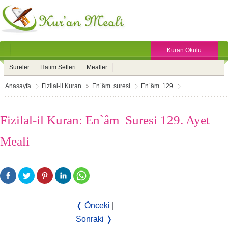
Kuran Okulu
Sureler
Hatim Setleri
Mealler
Anasayfa
Fizilal-il Kuran
En`âm suresi
En`âm 129
Fizilal-il Kuran: En`âm Suresi 129. Ayet
Meali
❬ Önceki
|
Sonraki ❭