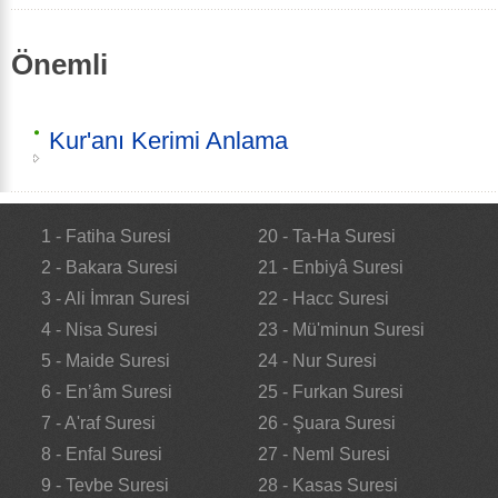
Önemli
Kur'anı Kerimi Anlama
1 - Fatiha Suresi
20 - Ta-Ha Suresi
2 - Bakara Suresi
21 - Enbiyâ Suresi
3 - Ali İmran Suresi
22 - Hacc Suresi
4 - Nisa Suresi
23 - Mü'minun Suresi
5 - Maide Suresi
24 - Nur Suresi
6 - En’âm Suresi
25 - Furkan Suresi
7 - A'raf Suresi
26 - Şuara Suresi
8 - Enfal Suresi
27 - Neml Suresi
9 - Tevbe Suresi
28 - Kasas Suresi