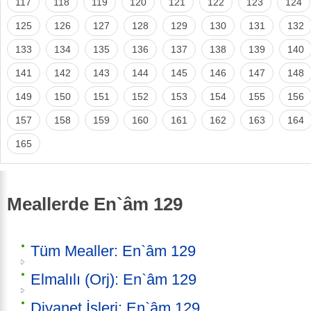
117
118
119
120
121
122
123
124
125
126
127
128
129
130
131
132
133
134
135
136
137
138
139
140
141
142
143
144
145
146
147
148
149
150
151
152
153
154
155
156
157
158
159
160
161
162
163
164
165
Meallerde En`âm 129
Tüm Mealler: En`âm 129
Elmalılı (Orj): En`âm 129
Diyanet İşleri: En`âm 129