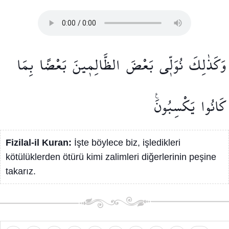
وَكَذٰلِكَ
نُوَلّ۪ي
بَعْضَ
الظَّالِم۪ينَ
بَعْضًا
بِمَا
كَانُوا
يَكْسِبُونَ۟
Fizilal-il Kuran:
İşte böylece biz, işledikleri
kötülüklerden ötürü kimi zalimleri diğerlerinin peşine
takarız.