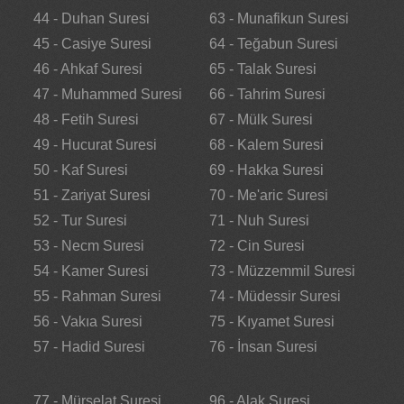
44 - Duhan Suresi
63 - Munafikun Suresi
45 - Casiye Suresi
64 - Teğabun Suresi
46 - Ahkaf Suresi
65 - Talak Suresi
47 - Muhammed Suresi
66 - Tahrim Suresi
48 - Fetih Suresi
67 - Mülk Suresi
49 - Hucurat Suresi
68 - Kalem Suresi
50 - Kaf Suresi
69 - Hakka Suresi
51 - Zariyat Suresi
70 - Me'aric Suresi
52 - Tur Suresi
71 - Nuh Suresi
53 - Necm Suresi
72 - Cin Suresi
54 - Kamer Suresi
73 - Müzzemmil Suresi
55 - Rahman Suresi
74 - Müdessir Suresi
56 - Vakıa Suresi
75 - Kıyamet Suresi
57 - Hadid Suresi
76 - İnsan Suresi
77 - Mürselat Suresi
96 - Alak Suresi