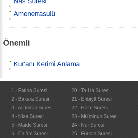
Nas Suresi
Amenerrasulü
Önemli
Kur'anı Kerimi Anlama
1 - Fatiha Suresi
20 - Ta-Ha Suresi
2 - Bakara Suresi
21 - Enbiyâ Suresi
3 - Ali İmran Suresi
22 - Hacc Suresi
4 - Nisa Suresi
23 - Mü'minun Suresi
5 - Maide Suresi
24 - Nur Suresi
6 - En’âm Suresi
25 - Furkan Suresi