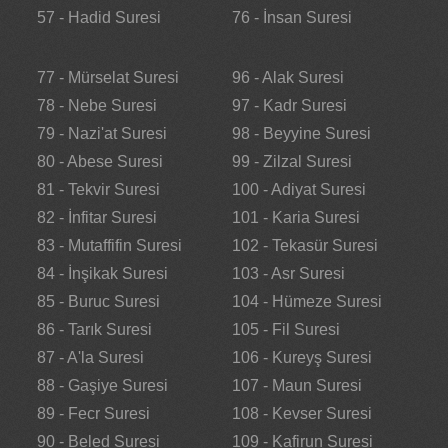
57 - Hadid Suresi
76 - İnsan Suresi
77 - Mürselat Suresi
96 - Alak Suresi
78 - Nebe Suresi
97 - Kadr Suresi
79 - Nazi'at Suresi
98 - Beyyine Suresi
80 - Abese Suresi
99 - Zilzal Suresi
81 - Tekvir Suresi
100 - Adiyat Suresi
82 - İnfitar Suresi
101 - Karia Suresi
83 - Mutaffifin Suresi
102 - Tekasür Suresi
84 - İnşikak Suresi
103 - Asr Suresi
85 - Buruc Suresi
104 - Hümeze Suresi
86 - Tarık Suresi
105 - Fil Suresi
87 - A'la Suresi
106 - Kureyş Suresi
88 - Gaşiye Suresi
107 - Maun Suresi
89 - Fecr Suresi
108 - Kevser Suresi
90 - Beled Suresi
109 - Kafirun Suresi