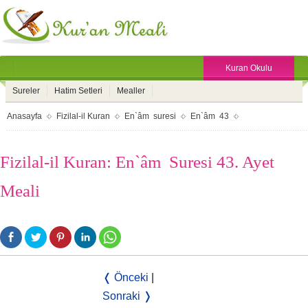
Kuran Okulu
Sureler
Hatim Setleri
Mealler
Anasayfa
Fizilal-il Kuran
En`âm suresi
En`âm 43
Fizilal-il Kuran: En`âm Suresi 43. Ayet
Meali
❬ Önceki
|
Sonraki ❭