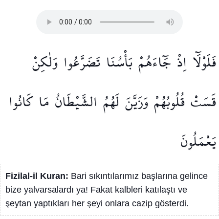
فَلَوْلَٓا
اِذْ
جَٓاءَهُمْ
بَأْسُنَا
تَضَرَّعُوا
وَلٰكِنْ
قَسَتْ
قُلُوبُهُمْ
وَزَيَّنَ
لَهُمُ
الشَّيْطَانُ
مَا
كَانُوا
يَعْمَلُونَ
Fizilal-il Kuran:
Bari sıkıntılarımız başlarına gelince
bize yalvarsalardı ya! Fakat kalbleri katılaştı ve
şeytan yaptıkları her şeyi onlara cazip gösterdi.