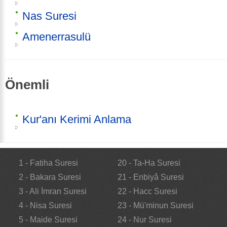
Nas Suresi
Amenerrasulü
Önemli
Kur'anı Kerimi Anlama
1 - Fatiha Suresi
20 - Ta-Ha Suresi
2 - Bakara Suresi
21 - Enbiyâ Suresi
3 - Ali İmran Suresi
22 - Hacc Suresi
4 - Nisa Suresi
23 - Mü'minun Suresi
5 - Maide Suresi
24 - Nur Suresi