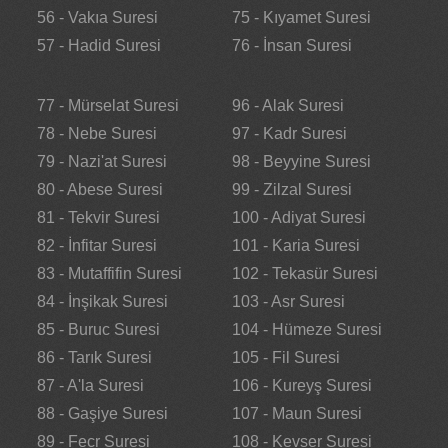
56 - Vakıa Suresi
75 - Kıyamet Suresi
57 - Hadid Suresi
76 - İnsan Suresi
77 - Mürselat Suresi
96 - Alak Suresi
78 - Nebe Suresi
97 - Kadr Suresi
79 - Nazi'at Suresi
98 - Beyyine Suresi
80 - Abese Suresi
99 - Zilzal Suresi
81 - Tekvir Suresi
100 - Adiyat Suresi
82 - İnfitar Suresi
101 - Karia Suresi
83 - Mutaffifin Suresi
102 - Tekasür Suresi
84 - İnşikak Suresi
103 - Asr Suresi
85 - Buruc Suresi
104 - Hümeze Suresi
86 - Tarık Suresi
105 - Fil Suresi
87 - A'la Suresi
106 - Kureyş Suresi
88 - Gaşiye Suresi
107 - Maun Suresi
89 - Fecr Suresi
108 - Kevser Suresi