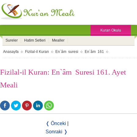
Kuran Okulu
Sureler
Hatim Setleri
Mealler
Anasayfa
Fizilal-il Kuran
En`âm suresi
En`âm 161
Fizilal-il Kuran: En`âm Suresi 161. Ayet
Meali
❬ Önceki
|
Sonraki ❭