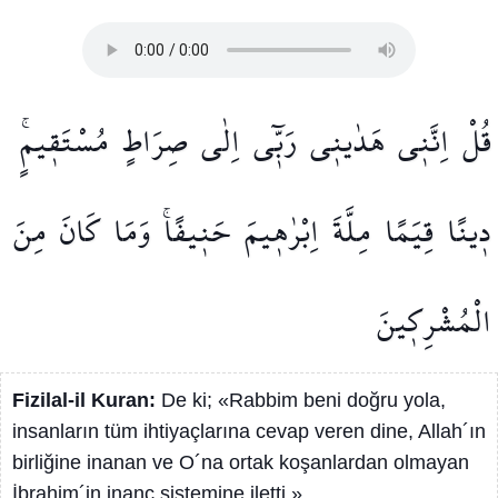
قُلْ
اِنَّن۪ي
هَدٰين۪ي
رَبّ۪ٓي
اِلٰى
صِرَاطٍ
مُسْتَق۪يمٍۚ
د۪ينًا
قِيَمًا
مِلَّةَ
اِبْرٰه۪يمَ
حَن۪يفًاۚ
وَمَا
كَانَ
مِنَ
الْمُشْرِك۪ينَ
Fizilal-il Kuran:
De ki; «Rabbim beni doğru yola,
insanların tüm ihtiyaçlarına cevap veren dine, Allah´ın
birliğine inanan ve O´na ortak koşanlardan olmayan
İbrahim´in inanç sistemine iletti.»