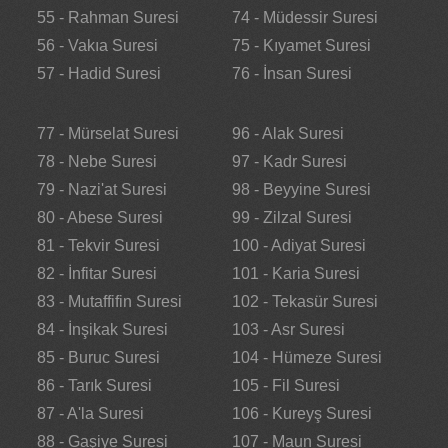
55 - Rahman Suresi
74 - Müdessir Suresi
56 - Vakıa Suresi
75 - Kıyamet Suresi
57 - Hadid Suresi
76 - İnsan Suresi
77 - Mürselat Suresi
96 - Alak Suresi
78 - Nebe Suresi
97 - Kadr Suresi
79 - Nazi'at Suresi
98 - Beyyine Suresi
80 - Abese Suresi
99 - Zilzal Suresi
81 - Tekvir Suresi
100 - Adiyat Suresi
82 - İnfitar Suresi
101 - Karia Suresi
83 - Mutaffifin Suresi
102 - Tekasür Suresi
84 - İnşikak Suresi
103 - Asr Suresi
85 - Buruc Suresi
104 - Hümeze Suresi
86 - Tarık Suresi
105 - Fil Suresi
87 - A'la Suresi
106 - Kureyş Suresi
88 - Gaşiye Suresi
107 - Maun Suresi