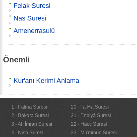
Felak Suresi
Nas Suresi
Amenerrasulü
Önemli
Kur'anı Kerimi Anlama
1 - Fatiha Suresi
20 - Ta-Ha Suresi
2 - Bakara Suresi
21 - Enbiyâ Suresi
3 - Ali İmran Suresi
22 - Hacc Suresi
4 - Nisa Suresi
23 - Mü'minun Suresi