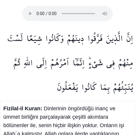
اِنَّ
الَّذ۪ينَ
فَرَّقُوا
د۪ينَهُمْ
وَكَانُوا
شِيَعًا
لَسْتَ
مِنْهُمْ
ف۪ي
شَيْءٍۜ
اِنَّمَٓا
اَمْرُهُمْ
اِلَى
اللّٰهِ
ثُمَّ
يُنَبِّئُهُمْ
بِمَا
كَانُوا
يَفْعَلُونَ
Fizilal-il Kuran:
Dinlerinin öngördüğü inanç ve
ümmet birliğini parçalayarak çeşitli akımlara
bölünenler ile, senin hiçbir ilişkin yoktur. Onların işi
Allah´a kalmıştır. Allah onlara ilerde yaptıklarının