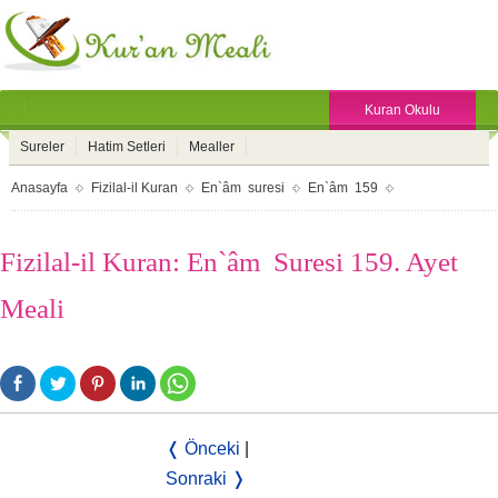
Kuran Okulu
Sureler
Hatim Setleri
Mealler
Anasayfa
Fizilal-il Kuran
En`âm suresi
En`âm 159
Fizilal-il Kuran: En`âm Suresi 159. Ayet
Meali
❬ Önceki
|
Sonraki ❭