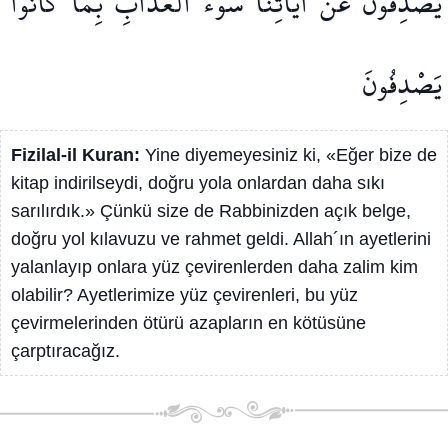
يَصْدِفُونَ
عَنْ
اٰيَاتِنَا
سُٓوءَ
الْعَذَابِ
بِمَا
كَانُوا
يَصْدِفُونَ
Fizilal-il Kuran:
Yine diyemeyesiniz ki, «Eğer bize de
kitap indirilseydi, doğru yola onlardan daha sıkı
sarılırdık.» Çünkü size de Rabbinizden açık belge,
doğru yol kılavuzu ve rahmet geldi. Allah´ın ayetlerini
yalanlayıp onlara yüz çevirenlerden daha zalim kim
olabilir? Ayetlerimize yüz çevirenleri, bu yüz
çevirmelerinden ötürü azapların en kötüsüne
çarptıracağız.