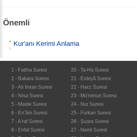
Önemli
Kur'anı Kerimi Anlama
1 - Fatiha Suresi
20 - Ta-Ha Suresi
2 - Bakara Suresi
21 - Enbiyâ Suresi
3 - Ali İmran Suresi
22 - Hacc Suresi
4 - Nisa Suresi
23 - Mü'minun Suresi
5 - Maide Suresi
24 - Nur Suresi
6 - En’âm Suresi
25 - Furkan Suresi
7 - A'raf Suresi
26 - Şuara Suresi
8 - Enfal Suresi
27 - Neml Suresi