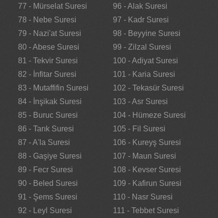
77 - Mürselat Suresi
96 - Alak Suresi
78 - Nebe Suresi
97 - Kadr Suresi
79 - Nazi'at Suresi
98 - Beyyine Suresi
80 - Abese Suresi
99 - Zilzal Suresi
81 - Tekvir Suresi
100 - Adiyat Suresi
82 - İnfitar Suresi
101 - Karia Suresi
83 - Mutaffifin Suresi
102 - Tekasür Suresi
84 - İnşikak Suresi
103 - Asr Suresi
85 - Buruc Suresi
104 - Hümeze Suresi
86 - Tarık Suresi
105 - Fil Suresi
87 - A'la Suresi
106 - Kureyş Suresi
88 - Gaşiye Suresi
107 - Maun Suresi
89 - Fecr Suresi
108 - Kevser Suresi
90 - Beled Suresi
109 - Kafirun Suresi
91 - Şems Suresi
110 - Nasr Suresi
92 - Leyl Suresi
111 - Tebbet Suresi