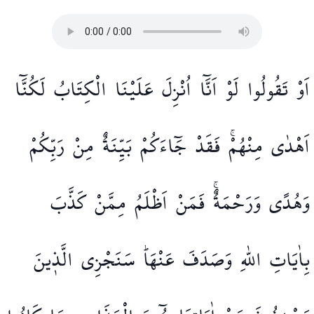
اَوْ
تَقُولُوا
لَوْ
اَنَّٓا
اُنْزِلَ
عَلَيْنَا
الْكِتَابُ
لَكُنَّٓا
اَهْدٰى
مِنْهُمْۚ
فَقَدْ
جَٓاءَكُمْ
بَيِّنَةٌ
مِنْ
رَبِّكُمْ
وَهُدًى
وَرَحْمَةٌۚ
فَمَنْ
اَظْلَمُ
مِمَّنْ
كَذَّبَ
بِاٰيَاتِ
اللّٰهِ
وَصَدَفَ
عَنْهَاۜ
سَنَجْزِي
الَّذ۪ينَ