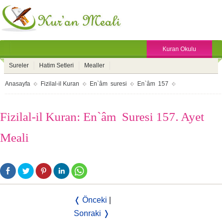
Kuran Okulu
Sureler
Hatim Setleri
Mealler
Anasayfa
Fizilal-il Kuran
En`âm suresi
En`âm 157
Fizilal-il Kuran: En`âm Suresi 157. Ayet
Meali
❬ Önceki
|
Sonraki ❭