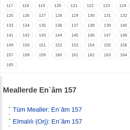
117
118
119
120
121
122
123
124
125
126
127
128
129
130
131
132
133
134
135
136
137
138
139
140
141
142
143
144
145
146
147
148
149
150
151
152
153
154
155
156
157
158
159
160
161
162
163
164
165
Meallerde En`âm 157
Tüm Mealler: En`âm 157
Elmalılı (Orj): En`âm 157