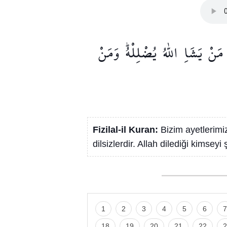
مَنْ
يَشَاِ
اللّٰهُ
يُضْلِلْهُۜ
وَمَنْ
Fizilal-il Kuran:
Bizim ayetlerimi
dilsizlerdir. Allah dilediği kimseyi 
1
2
3
4
5
6
7
18
19
20
21
22
2