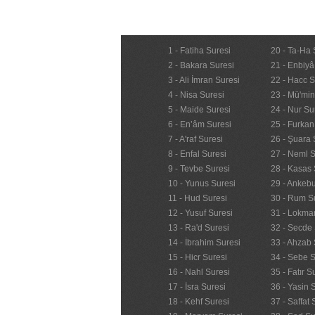
1 - Fatiha Suresi
20 - Ta-Ha 
2 - Bakara Suresi
21 - Enbiyâ
3 - Ali İmran Suresi
22 - Hacc S
4 - Nisa Suresi
23 - Mü'mi
5 - Maide Suresi
24 - Nur Su
6 - En’âm Suresi
25 - Furkan
7 - A'raf Suresi
26 - Şuara 
8 - Enfal Suresi
27 - Neml S
9 - Tevbe Suresi
28 - Kasas 
10 - Yunus Suresi
29 - Ankebu
11 - Hud Suresi
30 - Rum S
12 - Yusuf Suresi
31 - Lokma
13 - Ra'd Suresi
32 - Secde 
14 - İbrahim Suresi
33 - Ahzab 
15 - Hicr Suresi
34 - Sebe S
16 - Nahl Suresi
35 - Fatır S
17 - İsra Suresi
36 - Yasin 
18 - Kehf Suresi
37 - Saffat 