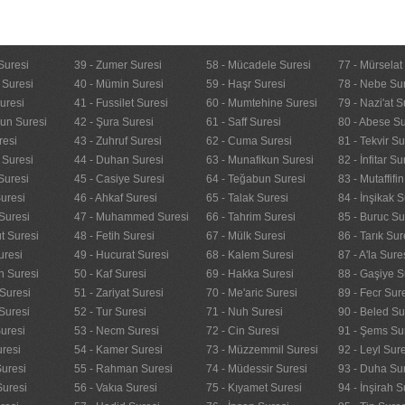
Suresi
39 - Zumer Suresi
58 - Mücadele Suresi
77 - Mürselat
 Suresi
40 - Mümin Suresi
59 - Haşr Suresi
78 - Nebe Su
uresi
41 - Fussilet Suresi
60 - Mumtehine Suresi
79 - Nazi'at S
nun Suresi
42 - Şura Suresi
61 - Saff Suresi
80 - Abese Su
resi
43 - Zuhruf Suresi
62 - Cuma Suresi
81 - Tekvir Su
 Suresi
44 - Duhan Suresi
63 - Munafikun Suresi
82 - İnfitar Su
Suresi
45 - Casiye Suresi
64 - Teğabun Suresi
83 - Mutaffifi
uresi
46 - Ahkaf Suresi
65 - Talak Suresi
84 - İnşikak S
Suresi
47 - Muhammed Suresi
66 - Tahrim Suresi
85 - Buruc Su
t Suresi
48 - Fetih Suresi
67 - Mülk Suresi
86 - Tarık Sur
uresi
49 - Hucurat Suresi
68 - Kalem Suresi
87 - A'la Sure
n Suresi
50 - Kaf Suresi
69 - Hakka Suresi
88 - Gaşiye S
Suresi
51 - Zariyat Suresi
70 - Me'aric Suresi
89 - Fecr Sur
Suresi
52 - Tur Suresi
71 - Nuh Suresi
90 - Beled Su
uresi
53 - Necm Suresi
72 - Cin Suresi
91 - Şems Su
uresi
54 - Kamer Suresi
73 - Müzzemmil Suresi
92 - Leyl Sur
Suresi
55 - Rahman Suresi
74 - Müdessir Suresi
93 - Duha Su
Suresi
56 - Vakıa Suresi
75 - Kıyamet Suresi
94 - İnşirah S