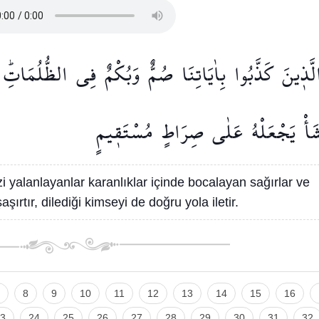
لَّذ۪ينَ
كَذَّبُوا
بِاٰيَاتِنَا
صُمٌّ
وَبُكْمٌ
فِي
الظُّلُمَاتِۜ
َأْ
يَجْعَلْهُ
عَلٰى
صِرَاطٍ
مُسْتَق۪يمٍ
zi yalanlayanlar karanlıklar içinde bocalayan sağırlar ve
şaşırtır, dilediği kimseyi de doğru yola iletir.
8
9
10
11
12
13
14
15
16
3
24
25
26
27
28
29
30
31
32