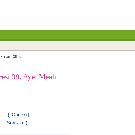
En`âm 39
resi 39. Ayet Meali
❬ Önceki
|
Sonraki ❭