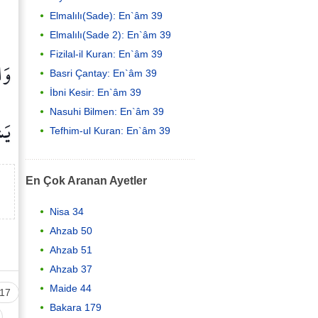
Elmalılı(Sade): En`âm 39
Elmalılı(Sade 2): En`âm 39
Fizilal-il Kuran: En`âm 39
وَا
Basri Çantay: En`âm 39
İbni Kesir: En`âm 39
Nasuhi Bilmen: En`âm 39
يَش
Tefhim-ul Kuran: En`âm 39
En Çok Aranan Ayetler
Nisa 34
Ahzab 50
Ahzab 51
Ahzab 37
Maide 44
17
Bakara 179