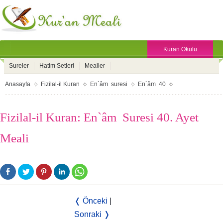
Kuran Okulu
Sureler
Hatim Setleri
Mealler
Anasayfa
Fizilal-il Kuran
En`âm suresi
En`âm 40
Fizilal-il Kuran: En`âm Suresi 40. Ayet
Meali
❬ Önceki
|
Sonraki ❭