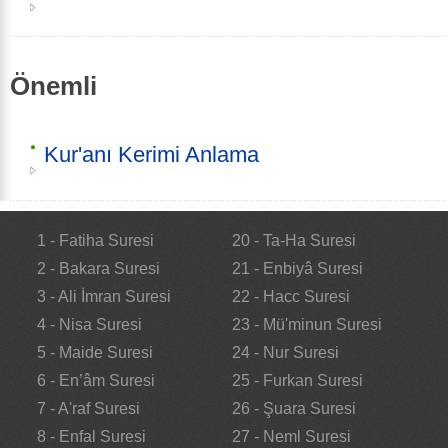
Önemli
Kur'anı Kerimi Anlama
1 - Fatiha Suresi
20 - Ta-Ha Suresi
2 - Bakara Suresi
21 - Enbiyâ Suresi
3 - Ali İmran Suresi
22 - Hacc Suresi
4 - Nisa Suresi
23 - Mü'minun Suresi
5 - Maide Suresi
24 - Nur Suresi
6 - En’âm Suresi
25 - Furkan Suresi
7 - A'raf Suresi
26 - Şuara Suresi
8 - Enfal Suresi
27 - Neml Suresi