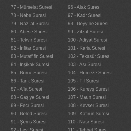
77 - Mürselat Suresi
96 - Alak Suresi
78 - Nebe Suresi
97 - Kadr Suresi
79 - Nazi'at Suresi
98 - Beyyine Suresi
80 - Abese Suresi
99 - Zilzal Suresi
81 - Tekvir Suresi
100 - Adiyat Suresi
82 - İnfitar Suresi
101 - Karia Suresi
83 - Mutaffifin Suresi
102 - Tekasür Suresi
84 - İnşikak Suresi
103 - Asr Suresi
85 - Buruc Suresi
104 - Hümeze Suresi
86 - Tarık Suresi
105 - Fil Suresi
87 - A'la Suresi
106 - Kureyş Suresi
88 - Gaşiye Suresi
107 - Maun Suresi
89 - Fecr Suresi
108 - Kevser Suresi
90 - Beled Suresi
109 - Kafirun Suresi
91 - Şems Suresi
110 - Nasr Suresi
92 - Leyl Suresi
111 - Tebbet Suresi