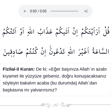
قُلْ
اَرَاَيْتَكُمْ
اِنْ
اَتٰيكُمْ
عَذَابُ
اللّٰهِ
اَوْ
اَتَتْكُمُ
السَّاعَةُ
اَغَيْرَ
اللّٰهِ
تَدْعُونَۚ
اِنْ
كُنْتُمْ
صَادِق۪ينَ
Fizilal-il Kuran:
De ki; «Eğer başınıza Allah´ın azabı
kıyamet ile yüzyüze gelseniz, doğru konuşacaksanız
söyleyin bakalım acaba (bu durumda) Allah´dan
başkasına mı yalvarırsınız?