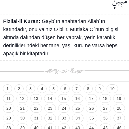
مُب۪ينٍ
Fizilal-il Kuran:
Gayb´ın anahtarları Allah´ın
katındadır, onu yalnız O bilir. Mutlaka O´nun bilgisi
altında dalından düşen her yaprak, yerin karanlık
derinliklerindeki her tane, yaş- kuru ne varsa hepsi
apaçık bir kitaptadır.
1
2
3
4
5
6
7
8
9
10
11
12
13
14
15
16
17
18
19
20
21
22
23
24
25
26
27
28
29
30
31
32
33
34
35
36
37
38
39
40
41
42
43
44
45
46