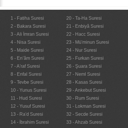
1 - Fatiha Suresi
20 - Ta-Ha Suresi
2 - Bakara Suresi
21 - Enbiyâ Suresi
3 - Ali İmran Suresi
22 - Hacc Suresi
4 - Nisa Suresi
23 - Mü'minun Suresi
5 - Maide Suresi
24 - Nur Suresi
6 - En’âm Suresi
25 - Furkan Suresi
7 - A'raf Suresi
26 - Şuara Suresi
8 - Enfal Suresi
27 - Neml Suresi
9 - Tevbe Suresi
28 - Kasas Suresi
10 - Yunus Suresi
29 - Ankebut Suresi
11 - Hud Suresi
30 - Rum Suresi
12 - Yusuf Suresi
31 - Lokman Suresi
13 - Ra'd Suresi
32 - Secde Suresi
14 - İbrahim Suresi
33 - Ahzab Suresi