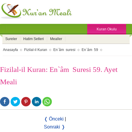
Kuran Okulu
Sureler
Hatim Setleri
Mealler
Anasayfa
Fizilal-il Kuran
En`âm suresi
En`âm 59
Fizilal-il Kuran: En`âm Suresi 59. Ayet
Meali
❬ Önceki
|
Sonraki ❭