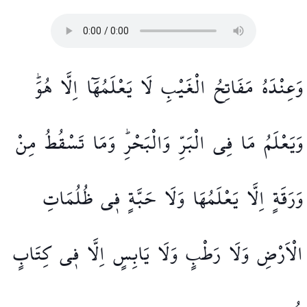
وَعِنْدَهُ
مَفَاتِحُ
الْغَيْبِ
لَا
يَعْلَمُهَٓا
اِلَّا
هُوَۜ
وَيَعْلَمُ
مَا
فِي
الْبَرِّ
وَالْبَحْرِۜ
وَمَا
تَسْقُطُ
مِنْ
وَرَقَةٍ
اِلَّا
يَعْلَمُهَا
وَلَا
حَبَّةٍ
ف۪ي
ظُلُمَاتِ
الْاَرْضِ
وَلَا
رَطْبٍ
وَلَا
يَابِسٍ
اِلَّا
ف۪ي
كِتَابٍ