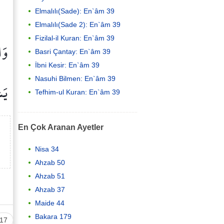
Elmalılı(Sade): En`âm 39
Elmalılı(Sade 2): En`âm 39
Fizilal-il Kuran: En`âm 39
وَا
Basri Çantay: En`âm 39
İbni Kesir: En`âm 39
Nasuhi Bilmen: En`âm 39
يَش
Tefhim-ul Kuran: En`âm 39
En Çok Aranan Ayetler
Nisa 34
Ahzab 50
Ahzab 51
Ahzab 37
Maide 44
Bakara 179
17