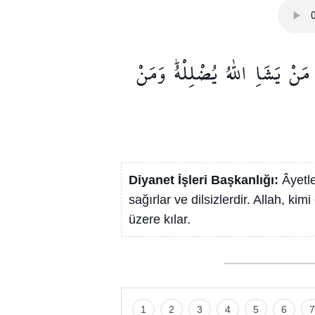
مَنْ
يَشَاِ
اللّٰهُ
يُضْلِلْهُۜ
وَمَنْ
Diyanet İşleri Başkanlığı:
Âyetle
sağırlar ve dilsizlerdir. Allah, ki
üzere kılar.
1
2
3
4
5
6
7