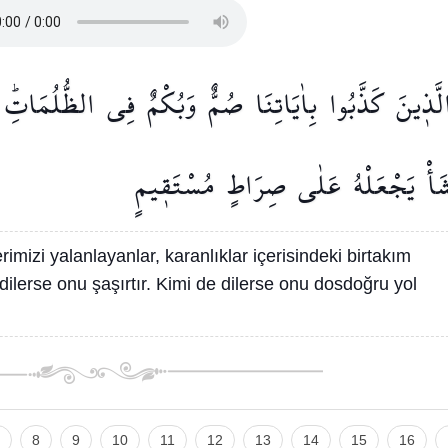
لَّذ۪ينَ
كَذَّبُوا
بِاٰيَاتِنَا
صُمٌّ
وَبُكْمٌ
فِي
الظُّلُمَاتِۜ
َأْ
يَجْعَلْهُ
عَلٰى
صِرَاطٍ
مُسْتَق۪يمٍ
rimizi yalanlayanlar, karanlıklar içerisindeki birtakım
mi dilerse onu şaşırtır. Kimi de dilerse onu dosdoğru yol
8
9
10
11
12
13
14
15
16