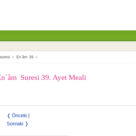
suresi
En`âm 39
 En`âm Suresi 39. Ayet Meali
❬ Önceki
|
Sonraki ❭