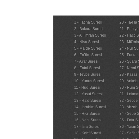
1 - Fatiha Suresi
20 - Ta-Ha 
2 - Bakara Suresi
21 - Enbiyâ
3 - Ali İmran Suresi
22 - Hacc S
4 - Nisa Suresi
23 - Mü'mi
5 - Maide Suresi
24 - Nur Su
6 - En’âm Suresi
25 - Furkan
7 - A'raf Suresi
26 - Şuara 
8 - Enfal Suresi
27 - Neml S
9 - Tevbe Suresi
28 - Kasas 
10 - Yunus Suresi
29 - Ankebu
11 - Hud Suresi
30 - Rum S
12 - Yusuf Suresi
31 - Lokma
13 - Ra'd Suresi
32 - Secde 
14 - İbrahim Suresi
33 - Ahzab 
15 - Hicr Suresi
34 - Sebe S
16 - Nahl Suresi
35 - Fatır S
17 - İsra Suresi
36 - Yasin 
18 - Kehf Suresi
37 - Saffat 