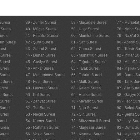
Suresi
39 - Zumer Suresi
58 - Mücadele Suresi
77 - Mürselat
 Suresi
40 - Mümin Suresi
59 - Haşr Suresi
78 - Nebe Su
uresi
41 - Fussilet Suresi
60 - Mumtehine Suresi
79 - Nazi'at S
nun Suresi
42 - Şura Suresi
61 - Saff Suresi
80 - Abese Su
resi
43 - Zuhruf Suresi
62 - Cuma Suresi
81 - Tekvir Su
 Suresi
44 - Duhan Suresi
63 - Munafikun Suresi
82 - İnfitar Su
Suresi
45 - Casiye Suresi
64 - Teğabun Suresi
83 - Mutaffifi
uresi
46 - Ahkaf Suresi
65 - Talak Suresi
84 - İnşikak S
Suresi
47 - Muhammed Suresi
66 - Tahrim Suresi
85 - Buruc Su
t Suresi
48 - Fetih Suresi
67 - Mülk Suresi
86 - Tarık Sur
uresi
49 - Hucurat Suresi
68 - Kalem Suresi
87 - A'la Sure
n Suresi
50 - Kaf Suresi
69 - Hakka Suresi
88 - Gaşiye S
Suresi
51 - Zariyat Suresi
70 - Me'aric Suresi
89 - Fecr Sur
Suresi
52 - Tur Suresi
71 - Nuh Suresi
90 - Beled Su
uresi
53 - Necm Suresi
72 - Cin Suresi
91 - Şems Su
uresi
54 - Kamer Suresi
73 - Müzzemmil Suresi
92 - Leyl Sur
Suresi
55 - Rahman Suresi
74 - Müdessir Suresi
93 - Duha Su
Suresi
56 - Vakıa Suresi
75 - Kıyamet Suresi
94 - İnşirah S