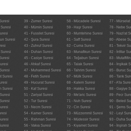
Suresi
39 - Zumer Suresi
58 - Mücadele Suresi
77 - Mürselat
 Suresi
40 - Mümin Suresi
59 - Haşr Suresi
78 - Nebe Su
uresi
41 - Fussilet Suresi
60 - Mumtehine Suresi
79 - Nazi'at S
nun Suresi
42 - Şura Suresi
61 - Saff Suresi
80 - Abese Su
resi
43 - Zuhruf Suresi
62 - Cuma Suresi
81 - Tekvir Su
 Suresi
44 - Duhan Suresi
63 - Munafikun Suresi
82 - İnfitar Su
Suresi
45 - Casiye Suresi
64 - Teğabun Suresi
83 - Mutaffifi
uresi
46 - Ahkaf Suresi
65 - Talak Suresi
84 - İnşikak S
Suresi
47 - Muhammed Suresi
66 - Tahrim Suresi
85 - Buruc Su
t Suresi
48 - Fetih Suresi
67 - Mülk Suresi
86 - Tarık Sur
uresi
49 - Hucurat Suresi
68 - Kalem Suresi
87 - A'la Sure
n Suresi
50 - Kaf Suresi
69 - Hakka Suresi
88 - Gaşiye S
Suresi
51 - Zariyat Suresi
70 - Me'aric Suresi
89 - Fecr Sur
Suresi
52 - Tur Suresi
71 - Nuh Suresi
90 - Beled Su
uresi
53 - Necm Suresi
72 - Cin Suresi
91 - Şems Su
uresi
54 - Kamer Suresi
73 - Müzzemmil Suresi
92 - Leyl Sur
Suresi
55 - Rahman Suresi
74 - Müdessir Suresi
93 - Duha Su
Suresi
56 - Vakıa Suresi
75 - Kıyamet Suresi
94 - İnşirah S