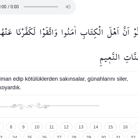
َوْ
اَنَّ
اَهْلَ
الْكِتَابِ
اٰمَنُوا
وَاتَّقَوْا
لَكَفَّرْنَا
عَنْهُم
نَّاتِ
النَّع۪يمِ
iman edip kötülüklerden sakınsalar, günahlarını siler,
koyardık.
8
9
10
11
12
13
14
15
16
3
24
25
26
27
28
29
30
31
32