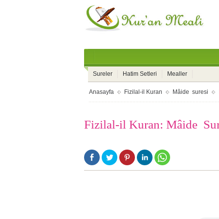
Sureler
Hatim Setleri
Mealler
Anasayfa
Fizilal-il Kuran
Mâide suresi
Fizilal-il Kuran: Mâide Su