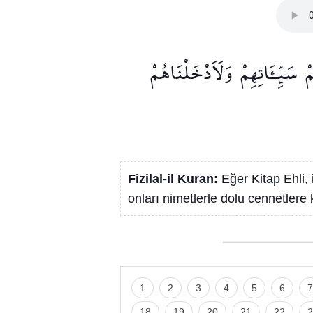
ْ
سَيِّـَٔاتِهِمْ
وَلَاَدْخَلْنَاهُمْ
Fizilal-il Kuran:
Eğer Kitap Ehli, 
onları nimetlerle dolu cennetlere 
1
2
3
4
5
6
7
18
19
20
21
22
2