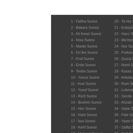
1 - Fatiha Suresi
20 - Ta-Ha 
2 - Bakara Suresi
21 - Enbiyâ
3 - Ali İmran Suresi
22 - Hacc S
4 - Nisa Suresi
23 - Mü'mi
5 - Maide Suresi
24 - Nur Su
6 - En’âm Suresi
25 - Furkan
7 - A'raf Suresi
26 - Şuara 
8 - Enfal Suresi
27 - Neml S
9 - Tevbe Suresi
28 - Kasas 
10 - Yunus Suresi
29 - Ankebu
11 - Hud Suresi
30 - Rum S
12 - Yusuf Suresi
31 - Lokma
13 - Ra'd Suresi
32 - Secde 
14 - İbrahim Suresi
33 - Ahzab 
15 - Hicr Suresi
34 - Sebe S
16 - Nahl Suresi
35 - Fatır S
17 - İsra Suresi
36 - Yasin 
18 - Kehf Suresi
37 - Saffat 