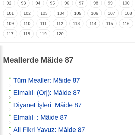
92
93
94
95
96
97
98
99
100
101
102
103
104
105
106
107
108
109
110
111
112
113
114
115
116
117
118
119
120
Meallerde Mâide 87
Tüm Mealler: Mâide 87
Elmalılı (Orj): Mâide 87
Diyanet İşleri: Mâide 87
Elmalılı : Mâide 87
Ali Fikri Yavuz: Mâide 87