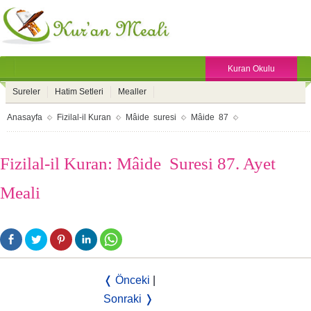
Kuran Okulu
Sureler
Hatim Setleri
Mealler
Anasayfa
Fizilal-il Kuran
Mâide suresi
Mâide 87
Fizilal-il Kuran: Mâide Suresi 87. Ayet
Meali
❬ Önceki
|
Sonraki ❭