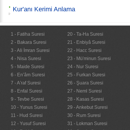
Kur'anı Kerimi Anlama
1 - Fatiha Suresi
20 - Ta-Ha Suresi
2 - Bakara Suresi
21 - Enbiyâ Suresi
3 - Ali İmran Suresi
22 - Hacc Suresi
4 - Nisa Suresi
23 - Mü'minun Suresi
5 - Maide Suresi
24 - Nur Suresi
6 - En’âm Suresi
25 - Furkan Suresi
7 - A'raf Suresi
26 - Şuara Suresi
8 - Enfal Suresi
27 - Neml Suresi
9 - Tevbe Suresi
28 - Kasas Suresi
10 - Yunus Suresi
29 - Ankebut Suresi
11 - Hud Suresi
30 - Rum Suresi
12 - Yusuf Suresi
31 - Lokman Suresi