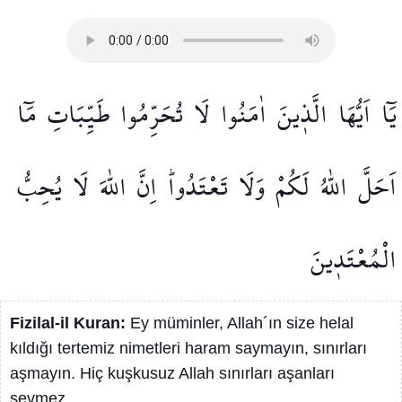
يَٓا
اَيُّهَا
الَّذ۪ينَ
اٰمَنُوا
لَا
تُحَرِّمُوا
طَيِّبَاتِ
مَٓا
اَحَلَّ
اللّٰهُ
لَكُمْ
وَلَا
تَعْتَدُواۜ
اِنَّ
اللّٰهَ
لَا
يُحِبُّ
الْمُعْتَد۪ينَ
Fizilal-il Kuran:
Ey müminler, Allah´ın size helal
kıldığı tertemiz nimetleri haram saymayın, sınırları
aşmayın. Hiç kuşkusuz Allah sınırları aşanları
sevmez.