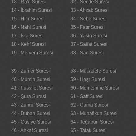
13 - Ra'd Suresi
32 - Secde Suresi
14 - İbrahim Suresi
33 - Ahzab Suresi
15 - Hicr Suresi
34 - Sebe Suresi
16 - Nahl Suresi
35 - Fatır Suresi
17 - İsra Suresi
36 - Yasin Suresi
18 - Kehf Suresi
37 - Saffat Suresi
19 - Meryem Suresi
38 - Sad Suresi
39 - Zumer Suresi
58 - Mücadele Suresi
40 - Mümin Suresi
59 - Haşr Suresi
41 - Fussilet Suresi
60 - Mumtehine Suresi
42 - Şura Suresi
61 - Saff Suresi
43 - Zuhruf Suresi
62 - Cuma Suresi
44 - Duhan Suresi
63 - Munafikun Suresi
45 - Casiye Suresi
64 - Teğabun Suresi
46 - Ahkaf Suresi
65 - Talak Suresi