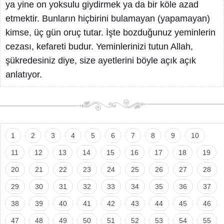
ya yine on yoksulu giydirmek ya da bir köle azad
etmektir. Bunların hiçbirini bulamayan (yapamayan)
kimse, üç gün oruç tutar. İşte bozduğunuz yeminlerin
cezası, kefareti budur. Yeminlerinizi tutun Allah,
şükredesiniz diye, size ayetlerini böyle açık açık
anlatıyor.
1
2
3
4
5
6
7
8
9
10
11
12
13
14
15
16
17
18
19
20
21
22
23
24
25
26
27
28
29
30
31
32
33
34
35
36
37
38
39
40
41
42
43
44
45
46
47
48
49
50
51
52
53
54
55