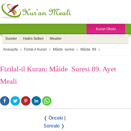
Kuran Okulu
Sureler
Hatim Setleri
Mealler
Anasayfa
Fizilal-il Kuran
Mâide suresi
Mâide 89
Fizilal-il Kuran: Mâide Suresi 89. Ayet
Meali
❬ Önceki
|
Sonraki ❭