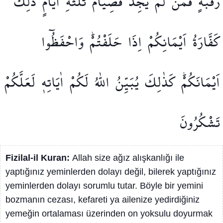
رَقَبَةٍۜ
فَمَنْ
لَمْ
يَجِدْ
فَصِيَامُ
ثَلٰثَةِ
اَيَّامٍۜ
ذٰلِكَ
كَفَّارَةُ
اَيْمَانِكُمْ
اِذَا
حَلَفْتُمْۜ
وَاحْفَظُٓوا
اَيْمَانَكُمْۜ
كَذٰلِكَ
يُبَيِّنُ
اللّٰهُ
لَكُمْ
اٰيَاتِه۪
لَعَلَّكُمْ
تَشْكُرُونَ
Fizilal-il Kuran:
Allah size ağız alışkanlığı ile
yaptığınız yeminlerden dolayı değil, bilerek yaptığınız
yeminlerden dolayı sorumlu tutar. Böyle bir yemini
bozmanın cezası, kefareti ya ailenize yedirdiğiniz
yemeğin ortalaması üzerinden on yoksulu doyurmak