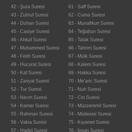
42 - Şura Suresi
61 - Saff Suresi
43 - Zuhruf Suresi
62 - Cuma Suresi
44 - Duhan Suresi
63 - Munafikun Suresi
45 - Casiye Suresi
64 - Teğabun Suresi
46 - Ahkaf Suresi
65 - Talak Suresi
47 - Muhammed Suresi
66 - Tahrim Suresi
48 - Fetih Suresi
67 - Mülk Suresi
49 - Hucurat Suresi
68 - Kalem Suresi
50 - Kaf Suresi
69 - Hakka Suresi
51 - Zariyat Suresi
70 - Me'aric Suresi
52 - Tur Suresi
71 - Nuh Suresi
53 - Necm Suresi
72 - Cin Suresi
54 - Kamer Suresi
73 - Müzzemmil Suresi
55 - Rahman Suresi
74 - Müdessir Suresi
56 - Vakıa Suresi
75 - Kıyamet Suresi
57 - Hadid Suresi
76 - İnsan Suresi