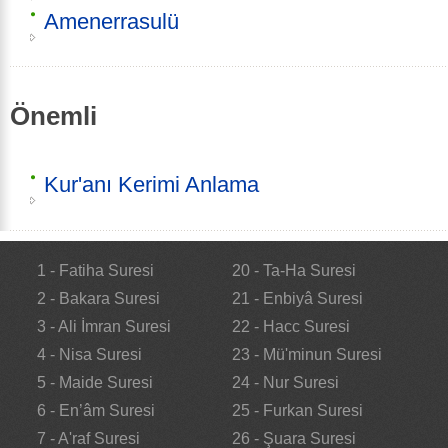
Amenerrasulü
Önemli
Kur'anı Kerimi Anlama
1 - Fatiha Suresi
20 - Ta-Ha Suresi
2 - Bakara Suresi
21 - Enbiyâ Suresi
3 - Ali İmran Suresi
22 - Hacc Suresi
4 - Nisa Suresi
23 - Mü'minun Suresi
5 - Maide Suresi
24 - Nur Suresi
6 - En’âm Suresi
25 - Furkan Suresi
7 - A'raf Suresi
26 - Şuara Suresi