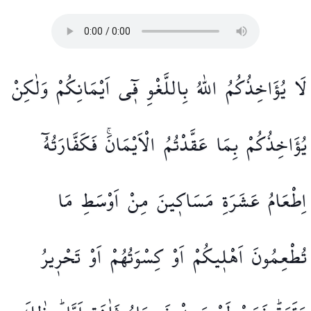
لَا
يُؤَاخِذُكُمُ
اللّٰهُ
بِاللَّغْوِ
ف۪ٓي
اَيْمَانِكُمْ
وَلٰكِنْ
يُؤَاخِذُكُمْ
بِمَا
عَقَّدْتُمُ
الْاَيْمَانَۚ
فَكَفَّارَتُهُٓ
اِطْعَامُ
عَشَرَةِ
مَسَاك۪ينَ
مِنْ
اَوْسَطِ
مَا
تُطْعِمُونَ
اَهْل۪يكُمْ
اَوْ
كِسْوَتُهُمْ
اَوْ
تَحْر۪يرُ