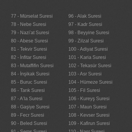
77 - Mürselat Suresi
96 - Alak Suresi
78 - Nebe Suresi
97 - Kadr Suresi
79 - Nazi'at Suresi
98 - Beyyine Suresi
80 - Abese Suresi
99 - Zilzal Suresi
81 - Tekvir Suresi
100 - Adiyat Suresi
82 - İnfitar Suresi
101 - Karia Suresi
83 - Mutaffifin Suresi
102 - Tekasür Suresi
84 - İnşikak Suresi
103 - Asr Suresi
85 - Buruc Suresi
104 - Hümeze Suresi
86 - Tarık Suresi
105 - Fil Suresi
87 - A'la Suresi
106 - Kureyş Suresi
88 - Gaşiye Suresi
107 - Maun Suresi
89 - Fecr Suresi
108 - Kevser Suresi
90 - Beled Suresi
109 - Kafirun Suresi
91 - Şems Suresi
110 - Nasr Suresi