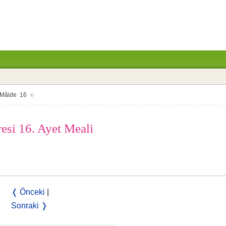
Mâide 16
resi 16. Ayet Meali
❬ Önceki
|
Sonraki ❭