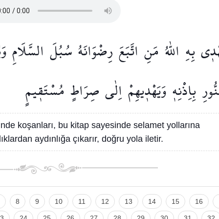
ْد۪ي
بِهِ
اللّٰهُ
مَنِ
اتَّبَعَ
رِضْوَانَهُ
سُبُلَ
السَّلَامِ
وَ
ُّورِ
بِاِذْنِه۪
وَيَهْد۪يهِمْ
اِلٰى
صِرَاطٍ
مُسْتَق۪يمٍ
şinde koşanları, bu kitap sayesinde selamet yollarına
nlıklardan aydınlığa çıkarır, doğru yola iletir.
8
9
10
11
12
13
14
15
16
3
24
25
26
27
28
29
30
31
32