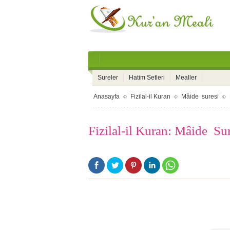
Sureler
Hatim Setleri
Mealler
Anasayfa
Fizilal-il Kuran
Mâide suresi
Fizilal-il Kuran: Mâide Su