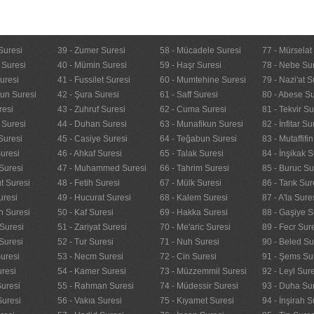
Suresi
39 - Zumer Suresi
58 - Mücadele Suresi
77 - Mürselat
 Suresi
40 - Mümin Suresi
59 - Haşr Suresi
78 - Nebe Su
uresi
41 - Fussilet Suresi
60 - Mumtehine Suresi
79 - Nazi'at S
nun Suresi
42 - Şura Suresi
61 - Saff Suresi
80 - Abese Su
resi
43 - Zuhruf Suresi
62 - Cuma Suresi
81 - Tekvir Su
 Suresi
44 - Duhan Suresi
63 - Munafikun Suresi
82 - İnfitar Su
Suresi
45 - Casiye Suresi
64 - Teğabun Suresi
83 - Mutaffifi
uresi
46 - Ahkaf Suresi
65 - Talak Suresi
84 - İnşikak S
Suresi
47 - Muhammed Suresi
66 - Tahrim Suresi
85 - Buruc Su
t Suresi
48 - Fetih Suresi
67 - Mülk Suresi
86 - Tarık Sur
uresi
49 - Hucurat Suresi
68 - Kalem Suresi
87 - A'la Sure
n Suresi
50 - Kaf Suresi
69 - Hakka Suresi
88 - Gaşiye S
Suresi
51 - Zariyat Suresi
70 - Me'aric Suresi
89 - Fecr Sur
Suresi
52 - Tur Suresi
71 - Nuh Suresi
90 - Beled Su
uresi
53 - Necm Suresi
72 - Cin Suresi
91 - Şems Su
uresi
54 - Kamer Suresi
73 - Müzzemmil Suresi
92 - Leyl Sur
Suresi
55 - Rahman Suresi
74 - Müdessir Suresi
93 - Duha Su
Suresi
56 - Vakıa Suresi
75 - Kıyamet Suresi
94 - İnşirah S