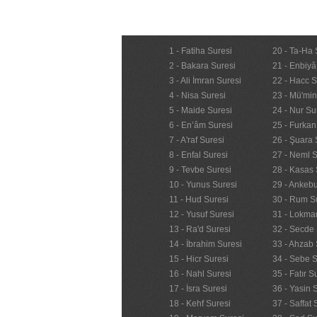
1 - Fatiha Suresi
20 - Ta-Ha 
2 - Bakara Suresi
21 - Enbiyâ
3 - Ali İmran Suresi
22 - Hacc S
4 - Nisa Suresi
23 - Mü'mi
5 - Maide Suresi
24 - Nur Su
6 - En’âm Suresi
25 - Furkan
7 - A'raf Suresi
26 - Şuara 
8 - Enfal Suresi
27 - Neml S
9 - Tevbe Suresi
28 - Kasas 
10 - Yunus Suresi
29 - Ankebu
11 - Hud Suresi
30 - Rum S
12 - Yusuf Suresi
31 - Lokma
13 - Ra'd Suresi
32 - Secde 
14 - İbrahim Suresi
33 - Ahzab 
15 - Hicr Suresi
34 - Sebe S
16 - Nahl Suresi
35 - Fatır S
17 - İsra Suresi
36 - Yasin 
18 - Kehf Suresi
37 - Saffat 