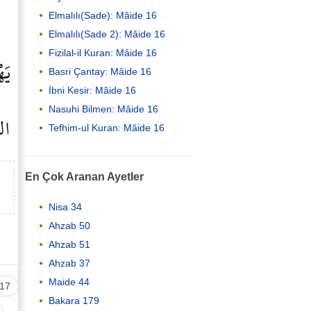
Elmalılı(Sade): Mâide 16
Elmalılı(Sade 2): Mâide 16
Fizilal-il Kuran: Mâide 16
يَه
Basri Çantay: Mâide 16
İbni Kesir: Mâide 16
Nasuhi Bilmen: Mâide 16
الن
Tefhim-ul Kuran: Mâide 16
En Çok Aranan Ayetler
Nisa 34
Ahzab 50
Ahzab 51
Ahzab 37
Maide 44
17
Bakara 179