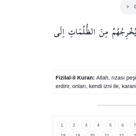
يُخْرِجُهُمْ
مِنَ
الظُّلُمَاتِ
اِلَى
Fizilal-il Kuran:
Allah, rızası pe
erdirir, onları, kendi izni ile, kara
1
2
3
4
5
6
7
18
19
20
21
22
2