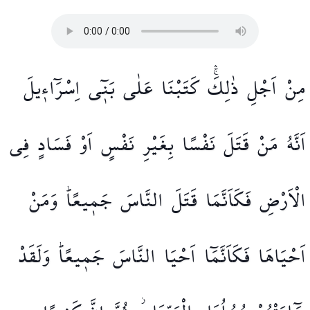
مِنْ
اَجْلِ
ذٰلِكَۚۛ
كَتَبْنَا
عَلٰى
بَن۪ٓي
اِسْرَٓاء۪يلَ
اَنَّهُ
مَنْ
قَتَلَ
نَفْسًا
بِغَيْرِ
نَفْسٍ
اَوْ
فَسَادٍ
فِي
الْاَرْضِ
فَكَاَنَّمَا
قَتَلَ
النَّاسَ
جَم۪يعًاۜ
وَمَنْ
اَحْيَاهَا
فَكَاَنَّمَٓا
اَحْيَا
النَّاسَ
جَم۪يعًاۜ
وَلَقَدْ