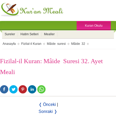
Kuran Okulu
Sureler
Hatim Setleri
Mealler
Anasayfa
Fizilal-il Kuran
Mâide suresi
Mâide 32
Fizilal-il Kuran: Mâide Suresi 32. Ayet
Meali
❬ Önceki
|
Sonraki ❭