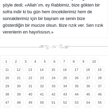
şöyle dedi; «Allah´ım, ey Rabbimiz, bize gökten bir
sofra indir ki bu gün hem öncekilerimiz hem de
sonrakilerimiz için bir bayram ve senin bize
gösterdiğin bir mucize olsun. Bize rızık ver. Sen rızık
verenlerin en hayırlısısın.»
1
2
3
4
5
6
7
8
9
10
11
12
13
14
15
16
17
18
19
20
21
22
23
24
25
26
27
28
29
30
31
32
33
34
35
36
37
38
39
40
41
42
43
44
45
46
47
48
49
50
51
52
53
54
55