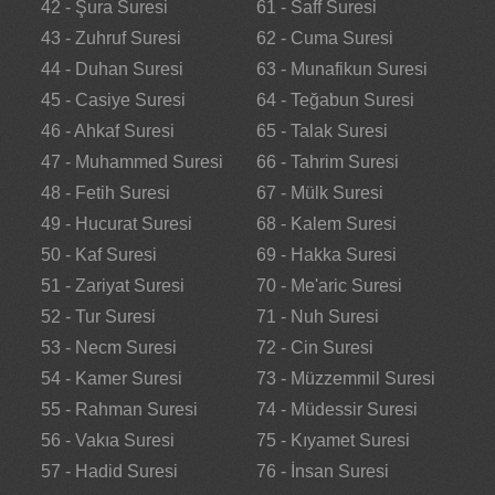
42 - Şura Suresi
61 - Saff Suresi
43 - Zuhruf Suresi
62 - Cuma Suresi
44 - Duhan Suresi
63 - Munafikun Suresi
45 - Casiye Suresi
64 - Teğabun Suresi
46 - Ahkaf Suresi
65 - Talak Suresi
47 - Muhammed Suresi
66 - Tahrim Suresi
48 - Fetih Suresi
67 - Mülk Suresi
49 - Hucurat Suresi
68 - Kalem Suresi
50 - Kaf Suresi
69 - Hakka Suresi
51 - Zariyat Suresi
70 - Me'aric Suresi
52 - Tur Suresi
71 - Nuh Suresi
53 - Necm Suresi
72 - Cin Suresi
54 - Kamer Suresi
73 - Müzzemmil Suresi
55 - Rahman Suresi
74 - Müdessir Suresi
56 - Vakıa Suresi
75 - Kıyamet Suresi
57 - Hadid Suresi
76 - İnsan Suresi