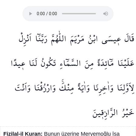
قَالَ
ع۪يسَى
ابْنُ
مَرْيَمَ
اللّٰهُمَّ
رَبَّنَٓا
اَنْزِلْ
عَلَيْنَا
مَٓائِدَةً
مِنَ
السَّمَٓاءِ
تَكُونُ
لَنَا
ع۪يدًا
لِاَوَّلِنَا
وَاٰخِرِنَا
وَاٰيَةً
مِنْكَۚ
وَارْزُقْنَا
وَاَنْتَ
خَيْرُ
الرَّازِق۪ينَ
Fizilal-il Kuran:
Bunun üzerine Meryemoğlu İsa