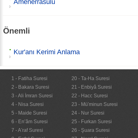
Amenerrasulü
Önemli
Kur'anı Kerimi Anlama
1 - Fatiha Suresi
20 - Ta-Ha Suresi
2 - Bakara Suresi
21 - Enbiyâ Suresi
3 - Ali İmran Suresi
22 - Hacc Suresi
4 - Nisa Suresi
23 - Mü'minun Suresi
5 - Maide Suresi
24 - Nur Suresi
6 - En’âm Suresi
25 - Furkan Suresi
7 - A'raf Suresi
26 - Şuara Suresi