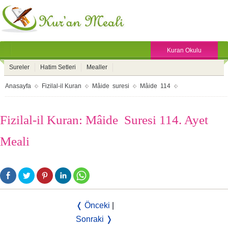
Kuran Okulu
Sureler
Hatim Setleri
Mealler
Anasayfa
Fizilal-il Kuran
Mâide suresi
Mâide 114
Fizilal-il Kuran: Mâide Suresi 114. Ayet
Meali
❬ Önceki
|
Sonraki ❭