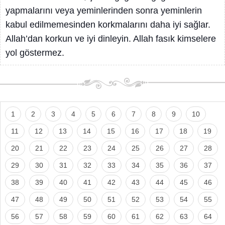
yapmalarını veya yeminlerinden sonra yeminlerin
kabul edilmemesinden korkmalarını daha iyi sağlar.
Allah’dan korkun ve iyi dinleyin. Allah fasık kimselere
yol göstermez.
1
2
3
4
5
6
7
8
9
10
11
12
13
14
15
16
17
18
19
20
21
22
23
24
25
26
27
28
29
30
31
32
33
34
35
36
37
38
39
40
41
42
43
44
45
46
47
48
49
50
51
52
53
54
55
56
57
58
59
60
61
62
63
64