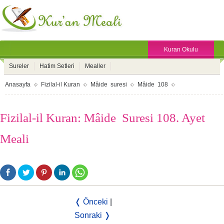
Kuran Okulu
Sureler
Hatim Setleri
Mealler
Anasayfa
Fizilal-il Kuran
Mâide suresi
Mâide 108
Fizilal-il Kuran: Mâide Suresi 108. Ayet
Meali
❬ Önceki
|
Sonraki ❭