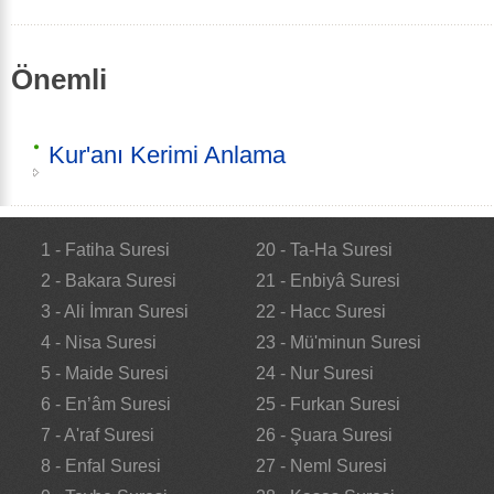
Önemli
Kur'anı Kerimi Anlama
1 - Fatiha Suresi
20 - Ta-Ha Suresi
2 - Bakara Suresi
21 - Enbiyâ Suresi
3 - Ali İmran Suresi
22 - Hacc Suresi
4 - Nisa Suresi
23 - Mü'minun Suresi
5 - Maide Suresi
24 - Nur Suresi
6 - En’âm Suresi
25 - Furkan Suresi
7 - A'raf Suresi
26 - Şuara Suresi
8 - Enfal Suresi
27 - Neml Suresi