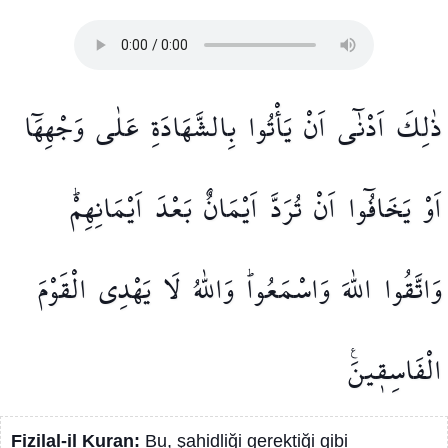
ذٰلِكَ
اَدْنٰٓى
اَنْ
يَأْتُوا
بِالشَّهَادَةِ
عَلٰى
وَجْهِهَٓا
اَوْ
يَخَافُٓوا
اَنْ
تُرَدَّ
اَيْمَانٌ
بَعْدَ
اَيْمَانِهِمْۜ
وَاتَّقُوا
اللّٰهَ
وَاسْمَعُواۜ
وَاللّٰهُ
لَا
يَهْدِي
الْقَوْمَ
الْفَاسِق۪ينَ۟
Fizilal-il Kuran:
Bu, şahidliği gerektiği gibi