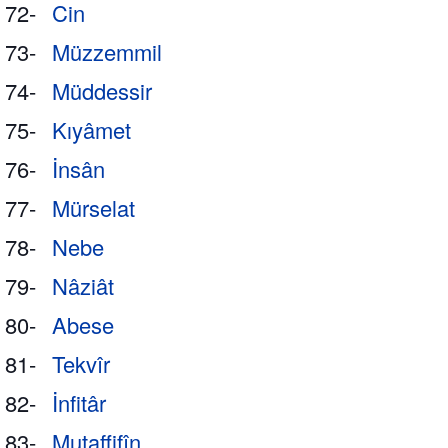
72-
Cin
73-
Müzzemmil
74-
Müddessir
75-
Kıyâmet
76-
İnsân
77-
Mürselat
78-
Nebe
79-
Nâziât
80-
Abese
81-
Tekvîr
82-
İnfitâr
83-
Mutaffifîn