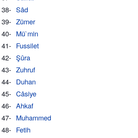
38-
Sâd
39-
Zümer
40-
Mü`min
41-
Fussilet
42-
Şûra
43-
Zuhruf
44-
Duhan
45-
Câsiye
46-
Ahkaf
47-
Muhammed
48-
Fetih