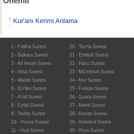
Önemli
Kur'anı Kerimi Anlama
1 - Fatiha Suresi
20 - Ta-Ha Suresi
2 - Bakara Suresi
21 - Enbiyâ Suresi
3 - Ali İmran Suresi
22 - Hacc Suresi
4 - Nisa Suresi
23 - Mü'minun Suresi
5 - Maide Suresi
24 - Nur Suresi
6 - En’âm Suresi
25 - Furkan Suresi
7 - A'raf Suresi
26 - Şuara Suresi
8 - Enfal Suresi
27 - Neml Suresi
9 - Tevbe Suresi
28 - Kasas Suresi
10 - Yunus Suresi
29 - Ankebut Suresi
11 - Hud Suresi
30 - Rum Suresi