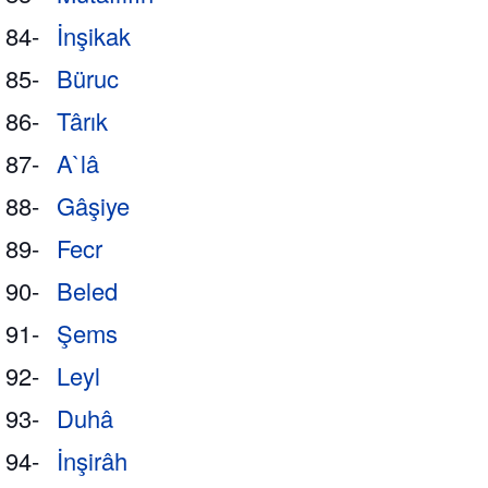
84-
İnşikak
85-
Büruc
86-
Târık
87-
A`lâ
88-
Gâşiye
89-
Fecr
90-
Beled
91-
Şems
92-
Leyl
93-
Duhâ
94-
İnşirâh