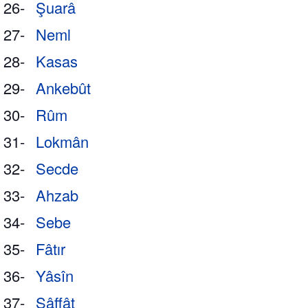
26-
Şuarâ
27-
Neml
28-
Kasas
29-
Ankebût
30-
Rûm
31-
Lokmân
32-
Secde
33-
Ahzab
34-
Sebe
35-
Fâtır
36-
Yâsîn
37-
Sâffât