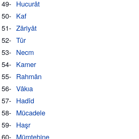
49-
Hucurât
50-
Kaf
51-
Zâriyât
52-
Tûr
53-
Necm
54-
Kamer
55-
Rahmân
56-
Vâkıa
57-
Hadîd
58-
Mücadele
59-
Haşr
60-
Mümtehine