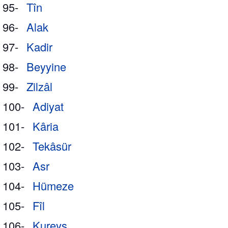
95-
Tîn
96-
Alak
97-
Kadir
98-
Beyyine
99-
Zilzâl
100-
Adiyat
101-
Kâria
102-
Tekâsür
103-
Asr
104-
Hümeze
105-
Fîl
106-
Kureyş