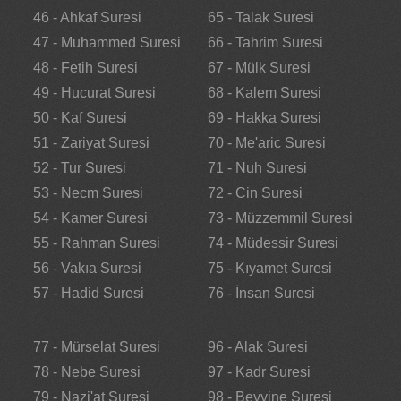
46 - Ahkaf Suresi
65 - Talak Suresi
47 - Muhammed Suresi
66 - Tahrim Suresi
48 - Fetih Suresi
67 - Mülk Suresi
49 - Hucurat Suresi
68 - Kalem Suresi
50 - Kaf Suresi
69 - Hakka Suresi
51 - Zariyat Suresi
70 - Me'aric Suresi
52 - Tur Suresi
71 - Nuh Suresi
53 - Necm Suresi
72 - Cin Suresi
54 - Kamer Suresi
73 - Müzzemmil Suresi
55 - Rahman Suresi
74 - Müdessir Suresi
56 - Vakıa Suresi
75 - Kıyamet Suresi
57 - Hadid Suresi
76 - İnsan Suresi
77 - Mürselat Suresi
96 - Alak Suresi
78 - Nebe Suresi
97 - Kadr Suresi
79 - Nazi'at Suresi
98 - Beyyine Suresi