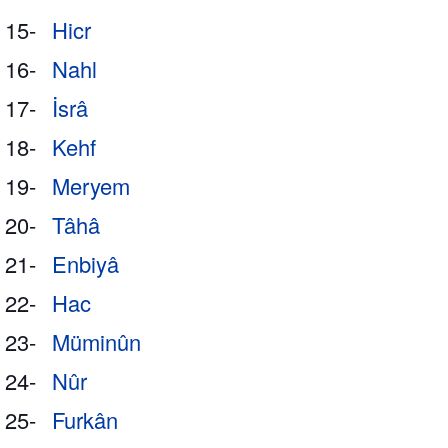
15-
Hicr
16-
Nahl
17-
İsrâ
18-
Kehf
19-
Meryem
20-
Tâhâ
21-
Enbiyâ
22-
Hac
23-
Müminûn
24-
Nûr
25-
Furkân