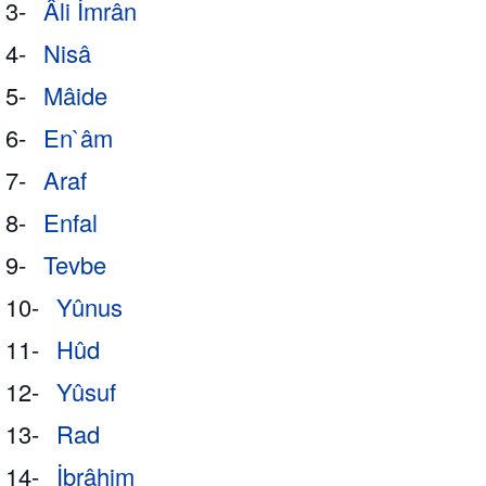
3-
Âli İmrân
4-
Nisâ
5-
Mâide
6-
En`âm
7-
Araf
8-
Enfal
9-
Tevbe
10-
Yûnus
11-
Hûd
12-
Yûsuf
13-
Rad
14-
İbrâhim