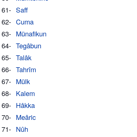
61-
Saff
62-
Cuma
63-
Münafikun
64-
Tegâbun
65-
Talâk
66-
Tahrîm
67-
Mülk
68-
Kalem
69-
Hâkka
70-
Meâric
71-
Nûh