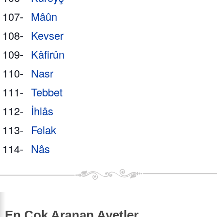
107-
Mâûn
108-
Kevser
109-
Kâfirûn
110-
Nasr
111-
Tebbet
112-
İhlâs
113-
Felak
114-
Nâs
En Çok Aranan Ayetler