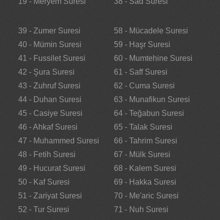
19 - Meryem Suresi
38 - Sad Suresi
39 - Zumer Suresi
58 - Mücadele Suresi
40 - Mümin Suresi
59 - Haşr Suresi
41 - Fussilet Suresi
60 - Mumtehine Suresi
42 - Şura Suresi
61 - Saff Suresi
43 - Zuhruf Suresi
62 - Cuma Suresi
44 - Duhan Suresi
63 - Munafikun Suresi
45 - Casiye Suresi
64 - Teğabun Suresi
46 - Ahkaf Suresi
65 - Talak Suresi
47 - Muhammed Suresi
66 - Tahrim Suresi
48 - Fetih Suresi
67 - Mülk Suresi
49 - Hucurat Suresi
68 - Kalem Suresi
50 - Kaf Suresi
69 - Hakka Suresi
51 - Zariyat Suresi
70 - Me'aric Suresi
52 - Tur Suresi
71 - Nuh Suresi