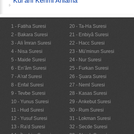
Kur'anı Kerimi Anlama
1 - Fatiha Suresi
20 - Ta-Ha Suresi
2 - Bakara Suresi
21 - Enbiyâ Suresi
3 - Ali İmran Suresi
22 - Hacc Suresi
4 - Nisa Suresi
23 - Mü'minun Suresi
5 - Maide Suresi
24 - Nur Suresi
6 - En’âm Suresi
25 - Furkan Suresi
7 - A'raf Suresi
26 - Şuara Suresi
8 - Enfal Suresi
27 - Neml Suresi
9 - Tevbe Suresi
28 - Kasas Suresi
10 - Yunus Suresi
29 - Ankebut Suresi
11 - Hud Suresi
30 - Rum Suresi
12 - Yusuf Suresi
31 - Lokman Suresi
13 - Ra'd Suresi
32 - Secde Suresi