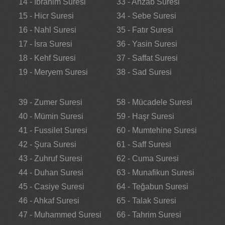
14 - İbrahim Suresi
33 - Ahzab Suresi
15 - Hicr Suresi
34 - Sebe Suresi
16 - Nahl Suresi
35 - Fatır Suresi
17 - İsra Suresi
36 - Yasin Suresi
18 - Kehf Suresi
37 - Saffat Suresi
19 - Meryem Suresi
38 - Sad Suresi
39 - Zumer Suresi
58 - Mücadele Suresi
40 - Mümin Suresi
59 - Haşr Suresi
41 - Fussilet Suresi
60 - Mumtehine Suresi
42 - Şura Suresi
61 - Saff Suresi
43 - Zuhruf Suresi
62 - Cuma Suresi
44 - Duhan Suresi
63 - Munafikun Suresi
45 - Casiye Suresi
64 - Teğabun Suresi
46 - Ahkaf Suresi
65 - Talak Suresi
47 - Muhammed Suresi
66 - Tahrim Suresi