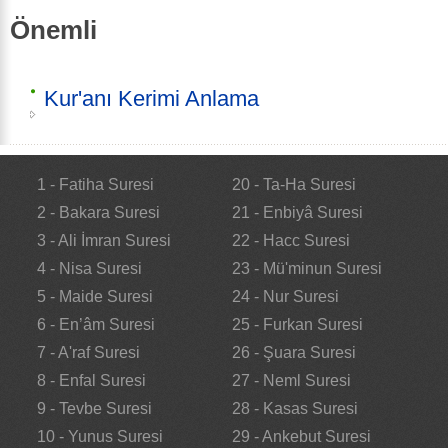
Önemli
Kur'anı Kerimi Anlama
1 - Fatiha Suresi
20 - Ta-Ha Suresi
2 - Bakara Suresi
21 - Enbiyâ Suresi
3 - Ali İmran Suresi
22 - Hacc Suresi
4 - Nisa Suresi
23 - Mü'minun Suresi
5 - Maide Suresi
24 - Nur Suresi
6 - En’âm Suresi
25 - Furkan Suresi
7 - A'raf Suresi
26 - Şuara Suresi
8 - Enfal Suresi
27 - Neml Suresi
9 - Tevbe Suresi
28 - Kasas Suresi
10 - Yunus Suresi
29 - Ankebut Suresi