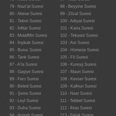
79 - Nazi'at Suresi
98 - Beyyine Suresi
80 - Abese Suresi
99 - Zilzal Suresi
81 - Tekvir Suresi
100 - Adiyat Suresi
82 - İnfitar Suresi
101 - Karia Suresi
83 - Mutaffifin Suresi
102 - Tekasür Suresi
84 - İnşikak Suresi
103 - Asr Suresi
85 - Buruc Suresi
104 - Hümeze Suresi
86 - Tarık Suresi
105 - Fil Suresi
87 - A'la Suresi
106 - Kureyş Suresi
88 - Gaşiye Suresi
107 - Maun Suresi
89 - Fecr Suresi
108 - Kevser Suresi
90 - Beled Suresi
109 - Kafirun Suresi
91 - Şems Suresi
110 - Nasr Suresi
92 - Leyl Suresi
111 - Tebbet Suresi
93 - Duha Suresi
112 - İhlas Suresi
94 - İnşirah Suresi
113 - Felak Suresi