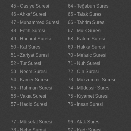
45 - Casiye Suresi
64 - Teğabun Suresi
46 - Ahkaf Suresi
65 - Talak Suresi
47 - Muhammed Suresi
66 - Tahrim Suresi
48 - Fetih Suresi
67 - Mülk Suresi
49 - Hucurat Suresi
68 - Kalem Suresi
50 - Kaf Suresi
69 - Hakka Suresi
51 - Zariyat Suresi
70 - Me'aric Suresi
52 - Tur Suresi
71 - Nuh Suresi
53 - Necm Suresi
72 - Cin Suresi
54 - Kamer Suresi
73 - Müzzemmil Suresi
55 - Rahman Suresi
74 - Müdessir Suresi
56 - Vakıa Suresi
75 - Kıyamet Suresi
57 - Hadid Suresi
76 - İnsan Suresi
77 - Mürselat Suresi
96 - Alak Suresi
78 - Nebe Suresi
97 - Kadr Suresi