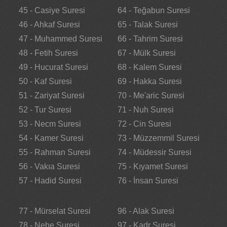
45 - Casiye Suresi
64 - Teğabun Suresi
46 - Ahkaf Suresi
65 - Talak Suresi
47 - Muhammed Suresi
66 - Tahrim Suresi
48 - Fetih Suresi
67 - Mülk Suresi
49 - Hucurat Suresi
68 - Kalem Suresi
50 - Kaf Suresi
69 - Hakka Suresi
51 - Zariyat Suresi
70 - Me'aric Suresi
52 - Tur Suresi
71 - Nuh Suresi
53 - Necm Suresi
72 - Cin Suresi
54 - Kamer Suresi
73 - Müzzemmil Suresi
55 - Rahman Suresi
74 - Müdessir Suresi
56 - Vakıa Suresi
75 - Kıyamet Suresi
57 - Hadid Suresi
76 - İnsan Suresi
77 - Mürselat Suresi
96 - Alak Suresi
78 - Nebe Suresi
97 - Kadr Suresi