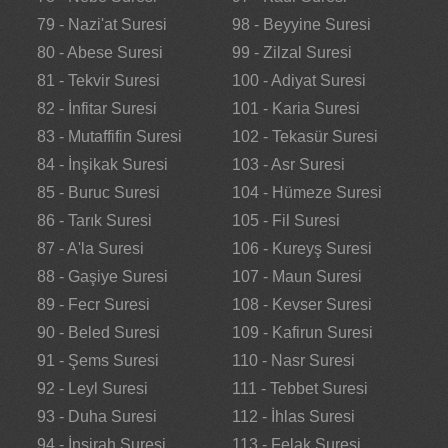
79 - Nazi'at Suresi
98 - Beyyine Suresi
80 - Abese Suresi
99 - Zilzal Suresi
81 - Tekvir Suresi
100 - Adiyat Suresi
82 - İnfitar Suresi
101 - Karia Suresi
83 - Mutaffifin Suresi
102 - Tekasür Suresi
84 - İnşikak Suresi
103 - Asr Suresi
85 - Buruc Suresi
104 - Hümeze Suresi
86 - Tarık Suresi
105 - Fil Suresi
87 - A'la Suresi
106 - Kureyş Suresi
88 - Gaşiye Suresi
107 - Maun Suresi
89 - Fecr Suresi
108 - Kevser Suresi
90 - Beled Suresi
109 - Kafirun Suresi
91 - Şems Suresi
110 - Nasr Suresi
92 - Leyl Suresi
111 - Tebbet Suresi
93 - Duha Suresi
112 - İhlas Suresi
94 - İnşirah Suresi
113 - Felak Suresi