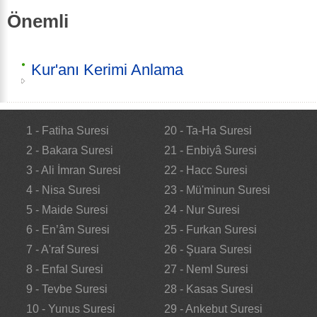
Önemli
Kur'anı Kerimi Anlama
1 - Fatiha Suresi
20 - Ta-Ha Suresi
2 - Bakara Suresi
21 - Enbiyâ Suresi
3 - Ali İmran Suresi
22 - Hacc Suresi
4 - Nisa Suresi
23 - Mü'minun Suresi
5 - Maide Suresi
24 - Nur Suresi
6 - En’âm Suresi
25 - Furkan Suresi
7 - A'raf Suresi
26 - Şuara Suresi
8 - Enfal Suresi
27 - Neml Suresi
9 - Tevbe Suresi
28 - Kasas Suresi
10 - Yunus Suresi
29 - Ankebut Suresi