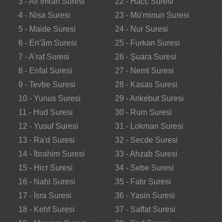
3 - Ali İmran Suresi
22 - Hacc Suresi
4 - Nisa Suresi
23 - Mü'minun Suresi
5 - Maide Suresi
24 - Nur Suresi
6 - En’âm Suresi
25 - Furkan Suresi
7 - A'raf Suresi
26 - Şuara Suresi
8 - Enfal Suresi
27 - Neml Suresi
9 - Tevbe Suresi
28 - Kasas Suresi
10 - Yunus Suresi
29 - Ankebut Suresi
11 - Hud Suresi
30 - Rum Suresi
12 - Yusuf Suresi
31 - Lokman Suresi
13 - Ra'd Suresi
32 - Secde Suresi
14 - İbrahim Suresi
33 - Ahzab Suresi
15 - Hicr Suresi
34 - Sebe Suresi
16 - Nahl Suresi
35 - Fatır Suresi
17 - İsra Suresi
36 - Yasin Suresi
18 - Kehf Suresi
37 - Saffat Suresi