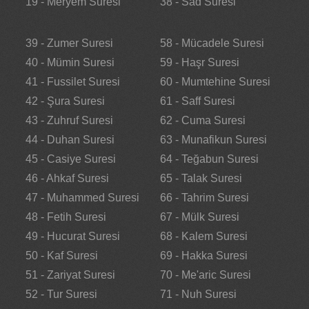
19 - Meryem Suresi
38 - Sad Suresi
39 - Zumer Suresi
58 - Mücadele Suresi
40 - Mümin Suresi
59 - Haşr Suresi
41 - Fussilet Suresi
60 - Mumtehine Suresi
42 - Şura Suresi
61 - Saff Suresi
43 - Zuhruf Suresi
62 - Cuma Suresi
44 - Duhan Suresi
63 - Munafikun Suresi
45 - Casiye Suresi
64 - Teğabun Suresi
46 - Ahkaf Suresi
65 - Talak Suresi
47 - Muhammed Suresi
66 - Tahrim Suresi
48 - Fetih Suresi
67 - Mülk Suresi
49 - Hucurat Suresi
68 - Kalem Suresi
50 - Kaf Suresi
69 - Hakka Suresi
51 - Zariyat Suresi
70 - Me'aric Suresi
52 - Tur Suresi
71 - Nuh Suresi