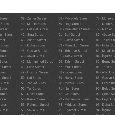
Suresi
39 - Zumer Suresi
58 - Mücadele Suresi
77 - Mürselat
 Suresi
40 - Mümin Suresi
59 - Haşr Suresi
78 - Nebe Su
uresi
41 - Fussilet Suresi
60 - Mumtehine Suresi
79 - Nazi'at S
nun Suresi
42 - Şura Suresi
61 - Saff Suresi
80 - Abese Su
resi
43 - Zuhruf Suresi
62 - Cuma Suresi
81 - Tekvir Su
 Suresi
44 - Duhan Suresi
63 - Munafikun Suresi
82 - İnfitar Su
Suresi
45 - Casiye Suresi
64 - Teğabun Suresi
83 - Mutaffifi
uresi
46 - Ahkaf Suresi
65 - Talak Suresi
84 - İnşikak S
Suresi
47 - Muhammed Suresi
66 - Tahrim Suresi
85 - Buruc Su
t Suresi
48 - Fetih Suresi
67 - Mülk Suresi
86 - Tarık Sur
uresi
49 - Hucurat Suresi
68 - Kalem Suresi
87 - A'la Sure
n Suresi
50 - Kaf Suresi
69 - Hakka Suresi
88 - Gaşiye S
Suresi
51 - Zariyat Suresi
70 - Me'aric Suresi
89 - Fecr Sur
Suresi
52 - Tur Suresi
71 - Nuh Suresi
90 - Beled Su
uresi
53 - Necm Suresi
72 - Cin Suresi
91 - Şems Su
uresi
54 - Kamer Suresi
73 - Müzzemmil Suresi
92 - Leyl Sur
Suresi
55 - Rahman Suresi
74 - Müdessir Suresi
93 - Duha Su
Suresi
56 - Vakıa Suresi
75 - Kıyamet Suresi
94 - İnşirah S