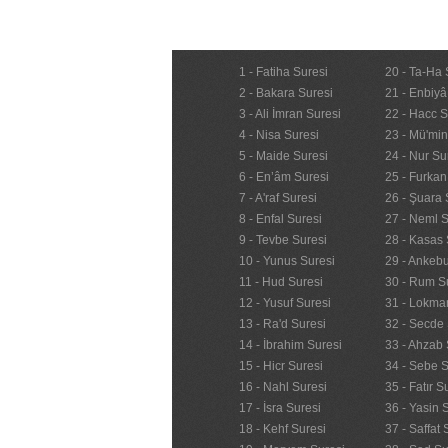
1 - Fatiha Suresi
20 - Ta-Ha 
2 - Bakara Suresi
21 - Enbiyâ
3 - Ali İmran Suresi
22 - Hacc S
4 - Nisa Suresi
23 - Mü'mi
5 - Maide Suresi
24 - Nur Su
6 - En’âm Suresi
25 - Furkan
7 - A'raf Suresi
26 - Şuara 
8 - Enfal Suresi
27 - Neml S
9 - Tevbe Suresi
28 - Kasas 
10 - Yunus Suresi
29 - Ankebu
11 - Hud Suresi
30 - Rum S
12 - Yusuf Suresi
31 - Lokma
13 - Ra'd Suresi
32 - Secde 
14 - İbrahim Suresi
33 - Ahzab 
15 - Hicr Suresi
34 - Sebe S
16 - Nahl Suresi
35 - Fatır S
17 - İsra Suresi
36 - Yasin 
18 - Kehf Suresi
37 - Saffat 