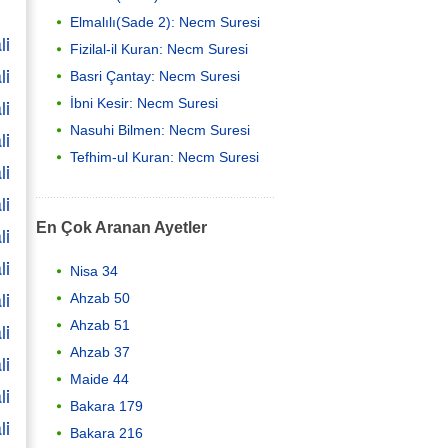
i
Elmalılı(Sade 2): Necm Suresi
li
Fizilal-il Kuran: Necm Suresi
li
Basri Çantay: Necm Suresi
li
İbni Kesir: Necm Suresi
Nasuhi Bilmen: Necm Suresi
li
Tefhim-ul Kuran: Necm Suresi
li
li
En Çok Aranan Ayetler
li
li
Nisa 34
li
Ahzab 50
Ahzab 51
li
Ahzab 37
li
Maide 44
li
Bakara 179
li
Bakara 216