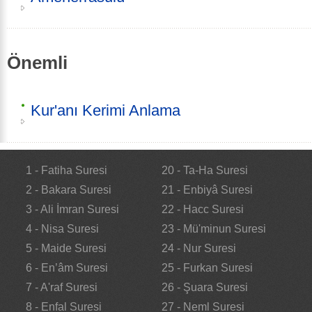
Önemli
Kur'anı Kerimi Anlama
1 - Fatiha Suresi
20 - Ta-Ha Suresi
2 - Bakara Suresi
21 - Enbiyâ Suresi
3 - Ali İmran Suresi
22 - Hacc Suresi
4 - Nisa Suresi
23 - Mü'minun Suresi
5 - Maide Suresi
24 - Nur Suresi
6 - En’âm Suresi
25 - Furkan Suresi
7 - A'raf Suresi
26 - Şuara Suresi
8 - Enfal Suresi
27 - Neml Suresi