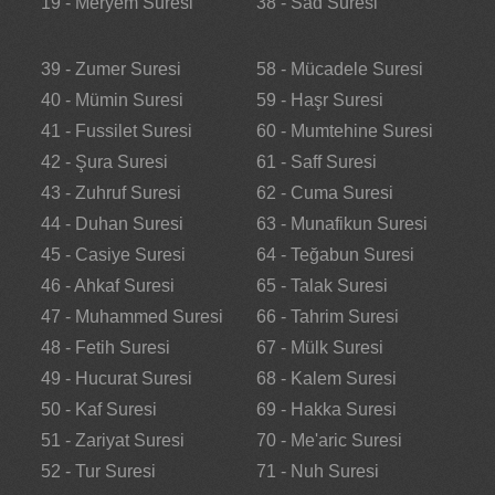
19 - Meryem Suresi
38 - Sad Suresi
39 - Zumer Suresi
58 - Mücadele Suresi
40 - Mümin Suresi
59 - Haşr Suresi
41 - Fussilet Suresi
60 - Mumtehine Suresi
42 - Şura Suresi
61 - Saff Suresi
43 - Zuhruf Suresi
62 - Cuma Suresi
44 - Duhan Suresi
63 - Munafikun Suresi
45 - Casiye Suresi
64 - Teğabun Suresi
46 - Ahkaf Suresi
65 - Talak Suresi
47 - Muhammed Suresi
66 - Tahrim Suresi
48 - Fetih Suresi
67 - Mülk Suresi
49 - Hucurat Suresi
68 - Kalem Suresi
50 - Kaf Suresi
69 - Hakka Suresi
51 - Zariyat Suresi
70 - Me'aric Suresi
52 - Tur Suresi
71 - Nuh Suresi