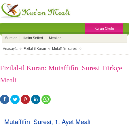
Kuran Okulu
Sureler
Hatim Setleri
Mealler
Anasayfa
Fizilal-il Kuran
Mutaffifîn suresi
Fizilal-il Kuran: Mutaffifîn Suresi Türkçe
Meali
Mutaffifîn Suresi, 1. Ayet Meali