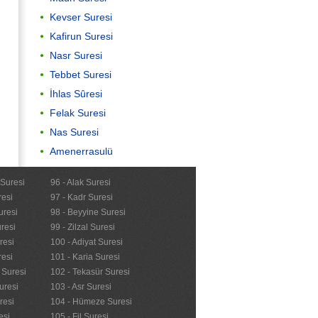
Kevser Suresi
Kafirun Suresi
Nasr Suresi
Tebbet Suresi
İhlas Sûresi
Felak Suresi
Nas Suresi
Amenerrasulü
 Suresi
96 - Alak Suresi
resi
97 - Kadr Suresi
Önemli
uresi
98 - Beyyine Suresi
resi
99 - Zilzal Suresi
Kur'anı Kerimi Anlama
resi
100 - Adiyat Suresi
resi
101 - Karia Suresi
n Suresi
102 - Tekasür Suresi
uresi
103 - Asr Suresi
resi
104 - Hümeze Suresi
esi
105 - Fil Suresi