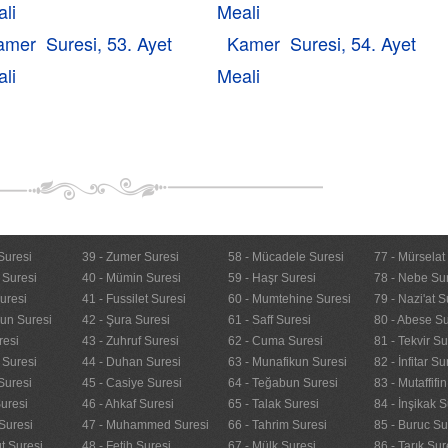
li
Meali
amer Suresi, 53. Ayet
Kamer Suresi, 54. Ayet
li
Meali
Suresi
39 - Zumer Suresi
58 - Mücadele Suresi
77 - Mürselat
 Suresi
40 - Mümin Suresi
59 - Haşr Suresi
78 - Nebe Su
uresi
41 - Fussilet Suresi
60 - Mumtehine Suresi
79 - Nazi'at S
nun Suresi
42 - Şura Suresi
61 - Saff Suresi
80 - Abese Su
resi
43 - Zuhruf Suresi
62 - Cuma Suresi
81 - Tekvir Su
 Suresi
44 - Duhan Suresi
63 - Munafikun Suresi
82 - İnfitar Su
Suresi
45 - Casiye Suresi
64 - Teğabun Suresi
83 - Mutaffifi
uresi
46 - Ahkaf Suresi
65 - Talak Suresi
84 - İnşikak S
Suresi
47 - Muhammed Suresi
66 - Tahrim Suresi
85 - Buruc Su
t Suresi
48 - Fetih Suresi
67 - Mülk Suresi
86 - Tarık Sur