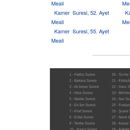
Meali
Mea
Kamer Suresi, 52. Ayet
K
Meali
Mea
Kamer Suresi, 55. Ayet
Meali
1 - Fatiha Suresi
20 - Ta-Ha 
2 - Bakara Suresi
21 - Enbiyâ
3 - Ali İmran Suresi
22 - Hacc S
4 - Nisa Suresi
23 - Mü'mi
5 - Maide Suresi
24 - Nur Su
6 - En’âm Suresi
25 - Furkan
7 - A'raf Suresi
26 - Şuara 
8 - Enfal Suresi
27 - Neml S
9 - Tevbe Suresi
28 - Kasas 
10 - Yunus Suresi
29 - Ankebu