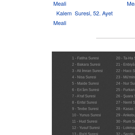
Meali
Mea
Kalem Suresi, 52. Ayet
Meali
1 - Fatiha Suresi
20 - Ta-Ha 
2 - Bakara Suresi
21 - Enbiyâ
3 - Ali İmran Suresi
22 - Hacc S
4 - Nisa Suresi
23 - Mü'mi
5 - Maide Suresi
24 - Nur Su
6 - En’âm Suresi
25 - Furkan
7 - A'raf Suresi
26 - Şuara 
8 - Enfal Suresi
27 - Neml S
9 - Tevbe Suresi
28 - Kasas 
10 - Yunus Suresi
29 - Ankebu
11 - Hud Suresi
30 - Rum S
12 - Yusuf Suresi
31 - Lokma
13 - Ra'd Suresi
32 - Secde 