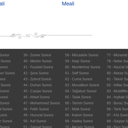
li
Meali
Suresi
39 - Zumer Suresi
58 - Mücadele Suresi
77 - Mürselat
 Suresi
40 - Mümin Suresi
59 - Haşr Suresi
78 - Nebe Su
uresi
41 - Fussilet Suresi
60 - Mumtehine Suresi
79 - Nazi'at S
nun Suresi
42 - Şura Suresi
61 - Saff Suresi
80 - Abese Su
resi
43 - Zuhruf Suresi
62 - Cuma Suresi
81 - Tekvir Su
 Suresi
44 - Duhan Suresi
63 - Munafikun Suresi
82 - İnfitar Su
Suresi
45 - Casiye Suresi
64 - Teğabun Suresi
83 - Mutaffifi
uresi
46 - Ahkaf Suresi
65 - Talak Suresi
84 - İnşikak S
Suresi
47 - Muhammed Suresi
66 - Tahrim Suresi
85 - Buruc Su
t Suresi
48 - Fetih Suresi
67 - Mülk Suresi
86 - Tarık Sur
uresi
49 - Hucurat Suresi
68 - Kalem Suresi
87 - A'la Sure
n Suresi
50 - Kaf Suresi
69 - Hakka Suresi
88 - Gaşiye S
Suresi
51 - Zariyat Suresi
70 - Me'aric Suresi
89 - Fecr Sur