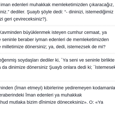
 iman edenleri muhakkak memleketimizden çıkaracağız,
z.” dediler. Şuayb şöyle dedi: “- dininizi, istemediğimiz
i geri çevireceksiniz?).
Kavminden büyüklenmek isteyen cumhur cemaat, ya
de seninle beraber iyman edenleri de memleketimizden
de milletimize dönersiniz; ya, dedi, istemezsek de mi?
ğenmiş soydaşları dediler ki, ´Ya seni ve seninle birlikte
a da dinimize dönersiniz Şuayb onlara dedi ki; ´İstemese
inden (îman etmeyi) kibirlerine yediremeyen kodamanla
beraberindeki îman edenleri ya muhakkak
hud mutlaka bizim dînimize döneceksiniz». O: «Ya