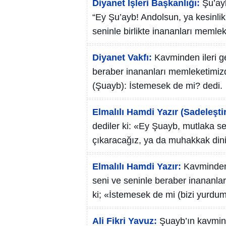
Diyanet İşleri Başkanlığı:
Şu’ayb
“Ey Şu’ayb! Andolsun, ya kesinlik
seninle birlikte inananları memle
Diyanet Vakfı:
Kavminden ileri ge
beraber inananları memleketimizd
(Şuayb): İstemesek de mi? dedi.
Elmalılı Hamdi Yazır (Sadeleştir
dediler ki: «Ey Şuayb, mutlaka se
çıkaracağız, ya da muhakkak din
Elmalılı Hamdi Yazır:
Kavminden 
seni ve seninle beraber inananlar
ki; «İstemesek de mi (bizi yurd
Ali Fikri Yavuz:
Şuayb’ın kavmind