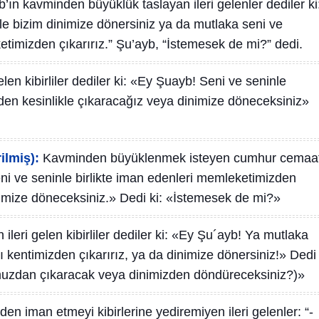
’ın kavminden büyüklük taslayan ileri gelenler dediler ki
le bizim dinimize dönersiniz ya da mutlaka seni ve
ketimizden çıkarırız.” Şu’ayb, “İstemesek de mi?” dedi.
len kibirliler dediler ki: «Ey Şuayb! Seni ve seninle
en kesinlikle çıkaracağız veya dinimize döneceksiniz»
ilmiş):
Kavminden büyüklenmek isteyen cumhur cemaa
ni ve seninle birlikte iman edenleri memleketimizden
imize döneceksiniz.» Dedi ki: «İstemesek de mi?»
ileri gelen kibirliler dediler ki: «Ey Şu´ayb! Ya mutlaka
ı kentimizden çıkarırız, ya da dinimize dönersiniz!» Dedi
umuzdan çıkaracak veya dinimizden döndüreceksiniz?)»
en iman etmeyi kibirlerine yediremiyen ileri gelenler: “-