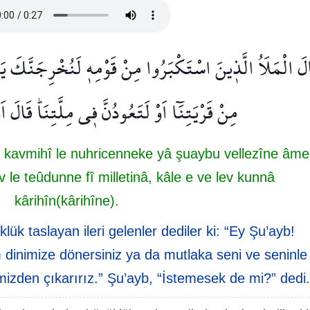
لَ الْمَلَاُ الَّذ۪ينَ اسْتَكْبَرُوا مِنْ قَوْمِه۪ لَنُخْرِجَنَّكَ 
مِنْ قَرْيَتِنَٓا اَوْ لَتَعُودُنَّ ف۪ي مِلَّتِنَاۜ قَالَ ا
n kavmihî le nuhricenneke yâ şuaybu vellezîne âm
le teûdunne fî milletinâ, kâle e ve lev kunnâ
kârihîn(kârihîne).
ük taslayan ileri gelenler dediler ki: “Ey Şu’ayb!
m dinimize dönersiniz ya da mutlaka seni ve seninle
mizden çıkarırız.” Şu’ayb, “İstemesek de mi?” dedi.