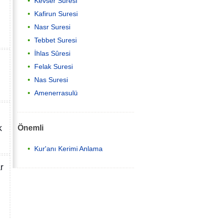
Kevser Suresi
Kafirun Suresi
Nasr Suresi
Tebbet Suresi
İhlas Sûresi
Felak Suresi
Nas Suresi
Amenerrasulü
Önemli
k
Kur'anı Kerimi Anlama
r