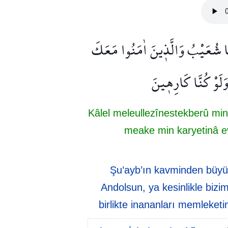
يَا شُعَيْبُ وَالَّذ۪ينَ اٰمَنُوا مَعَكَ
َوَلَوْ كُنَّا كَارِه۪ينَ
Kâlel meleullezînestekberû mi
meake min karyetinâ ev 
Şu’ayb’ın kavminden büyükl
Andolsun, ya kesinlikle bizi
birlikte inananları memleketi