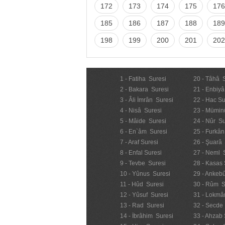
172
173
174
175
176
185
186
187
188
189
198
199
200
201
202
1 - Fatiha Suresi
20 - Tâhâ 
2 - Bakara Suresi
21 - Enbiyâ
3 - Âli İmrân Suresi
22 - Hac Su
4 - Nisâ Suresi
23 - Mümin
5 - Mâide Suresi
24 - Nûr Su
6 - En`âm Suresi
25 - Furkân
7 - Araf Suresi
26 - Şuarâ
8 - Enfal Suresi
27 - Neml 
9 - Tevbe Suresi
28 - Kasas 
10 - Yûnus Suresi
29 - Ankebû
11 - Hûd Suresi
30 - Rûm S
12 - Yûsuf Suresi
31 - Lokmâ
13 - Rad Suresi
32 - Secde
14 - İbrâhim Suresi
33 - Ahzab 