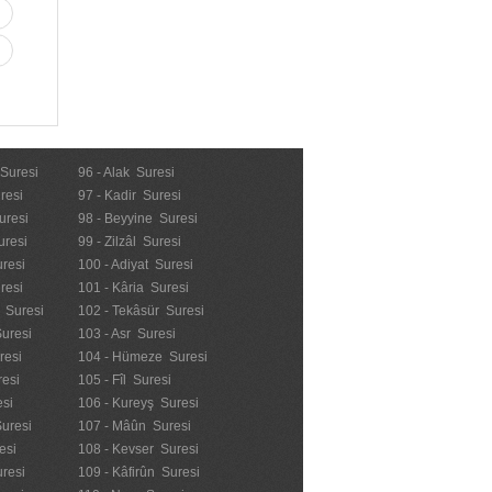
 Suresi
96 - Alak Suresi
resi
97 - Kadir Suresi
uresi
98 - Beyyine Suresi
uresi
99 - Zilzâl Suresi
uresi
100 - Adiyat Suresi
uresi
101 - Kâria Suresi
n Suresi
102 - Tekâsür Suresi
Suresi
103 - Asr Suresi
resi
104 - Hümeze Suresi
resi
105 - Fîl Suresi
esi
106 - Kureyş Suresi
Suresi
107 - Mâûn Suresi
esi
108 - Kevser Suresi
resi
109 - Kâfirûn Suresi