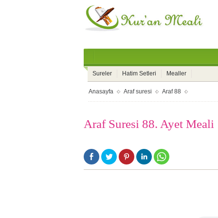
Sureler
Hatim Setleri
Mealler
Anasayfa
Araf suresi
Araf 88
Araf Suresi 88. Ayet Meali