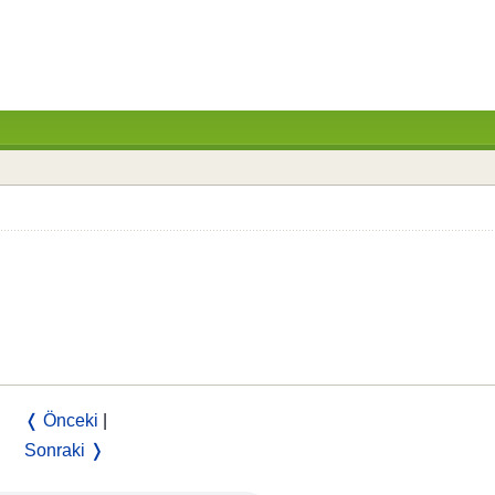
❬ Önceki
|
Sonraki ❭