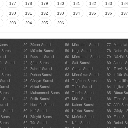
177
178
179
180
181
182
183
184
190
191
192
193
194
195
196
197
203
204
205
206
Suresi
39 - Zümer Suresi
58 - Mücadele Suresi
77 - Mürselat
 Suresi
40 - Mü`min Suresi
59 - Haşr Suresi
78 - Nebe Su
resi
41 - Fussilet Suresi
60 - Mümtehine Suresi
79 - Nâziât S
ûn Suresi
42 - Şûra Suresi
61 - Saff Suresi
80 - Abese S
resi
43 - Zuhruf Suresi
62 - Cuma Suresi
81 - Tekvîr S
 Suresi
44 - Duhan Suresi
63 - Münafikun Suresi
82 - İnfitâr S
 Suresi
45 - Câsiye Suresi
64 - Tegâbun Suresi
83 - Mutaffifî
Suresi
46 - Ahkaf Suresi
65 - Talâk Suresi
84 - İnşikak 
Suresi
47 - Muhammed Suresi
66 - Tahrîm Suresi
85 - Büruc Su
t Suresi
48 - Fetih Suresi
67 - Mülk Suresi
86 - Târık Su
uresi
49 - Hucurât Suresi
68 - Kalem Suresi
87 - A`lâ Sur
n Suresi
50 - Kaf Suresi
69 - Hâkka Suresi
88 - Gâşiye 
 Suresi
51 - Zâriyât Suresi
70 - Meâric Suresi
89 - Fecr Sur
Suresi
52 - Tûr Suresi
71 - Nûh Suresi
90 - Beled Su