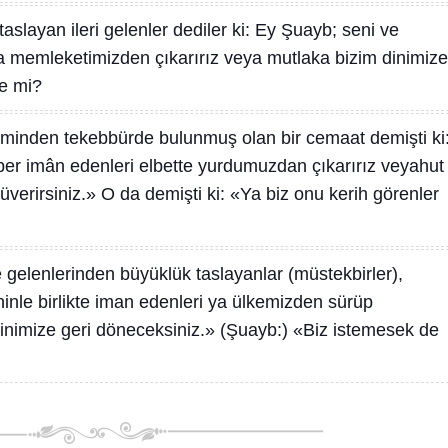
slayan ileri gelenler dediler ki: Ey Şuayb; seni ve
ya memleketimizden çıkarırız veya mutlaka bizim dinimize
de mi?
inden tekebbürde bulunmuş olan bir cemaat demişti ki
er imân edenleri elbette yurdumuzdan çıkarırız veyahut
nüverirsiniz.» O da demişti ki: «Ya biz onu kerih görenler
gelenlerinden büyüklük taslayanlar (müstekbirler),
ninle birlikte iman edenleri ya ülkemizden sürüp
inimize geri döneceksiniz.» (Şuayb:) «Biz istemesek de