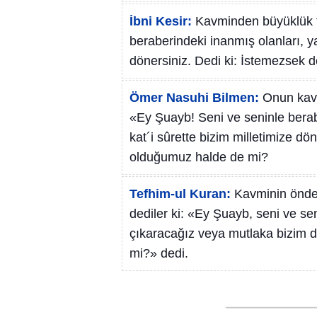
İbni Kesir:
Kavminden büyüklük ta
beraberindeki inanmış olanları, 
dönersiniz. Dedi ki: İstemezsek 
Ömer Nasuhi Bilmen:
Onun kavm
«Ey Şuayb! Seni ve seninle berab
kat´i sûrette bizim milletimize dö
olduğumuz halde de mi?
Tefhim-ul Kuran:
Kavminin önde 
dediler ki: «Ey Şuayb, seni ve se
çıkaracağız veya mutlaka bizim d
mi?» dedi.