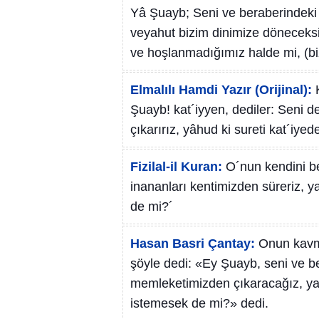
Yâ Şuayb; Seni ve beraberindeki
veyahut bizim dinimize döneceksini
ve hoşlanmadığımız halde mi, (biz
Elmalılı Hamdi Yazır (Orijinal):
Şuayb! kat´iyyen, dediler: Seni 
çıkarırız, yâhud ki sureti kat´iye
Fizilal-il Kuran:
O´nun kendini be
inananları kentimizden süreriz, y
de mi?´
Hasan Basri Çantay:
Onun kavm
şöyle dedi: «Ey Şuayb, seni ve 
memleketimizden çıkaracağız, ya
istemesek de mi?» dedi.