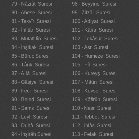
79 - Nâziât Suresi
98 - Beyyine Suresi
80 - Abese Suresi
99 - Zilzâl Suresi
81 - Tekvîr Suresi
100 - Adiyat Suresi
82 - İnfitâr Suresi
101 - Kâria Suresi
83 - Mutaffifîn Suresi
102 - Tekâsür Suresi
84 - İnşikak Suresi
103 - Asr Suresi
85 - Büruc Suresi
104 - Hümeze Suresi
86 - Târık Suresi
105 - Fîl Suresi
87 - A`lâ Suresi
106 - Kureyş Suresi
88 - Gâşiye Suresi
107 - Mâûn Suresi
89 - Fecr Suresi
108 - Kevser Suresi
90 - Beled Suresi
109 - Kâfirûn Suresi
91 - Şems Suresi
110 - Nasr Suresi
92 - Leyl Suresi
111 - Tebbet Suresi
93 - Duhâ Suresi
112 - İhlâs Suresi
94 - İnşirâh Suresi
113 - Felak Suresi