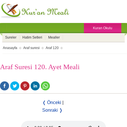
Kuran Okulu
Sureler
Hatim Setleri
Mealler
Anasayfa
Araf suresi
Araf 120
Araf Suresi 120. Ayet Meali
❬ Önceki
|
Sonraki ❭