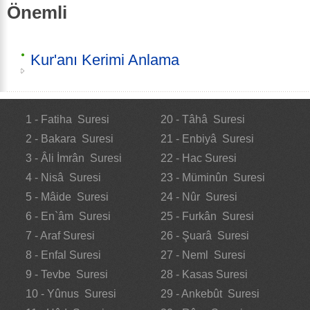
Önemli
Kur'anı Kerimi Anlama
1 - Fatiha Suresi
20 - Tâhâ Suresi
2 - Bakara Suresi
21 - Enbiyâ Suresi
3 - Âli İmrân Suresi
22 - Hac Suresi
4 - Nisâ Suresi
23 - Müminûn Suresi
5 - Mâide Suresi
24 - Nûr Suresi
6 - En`âm Suresi
25 - Furkân Suresi
7 - Araf Suresi
26 - Şuarâ Suresi
8 - Enfal Suresi
27 - Neml Suresi
9 - Tevbe Suresi
28 - Kasas Suresi
10 - Yûnus Suresi
29 - Ankebût Suresi