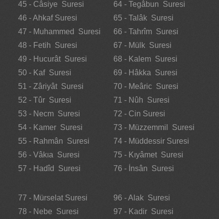
45 - Câsiye Suresi
64 - Tegâbun Suresi
46 - Ahkaf Suresi
65 - Talâk Suresi
47 - Muhammed Suresi
66 - Tahrîm Suresi
48 - Fetih Suresi
67 - Mülk Suresi
49 - Hucurât Suresi
68 - Kalem Suresi
50 - Kaf Suresi
69 - Hâkka Suresi
51 - Zâriyât Suresi
70 - Meâric Suresi
52 - Tûr Suresi
71 - Nûh Suresi
53 - Necm Suresi
72 - Cin Suresi
54 - Kamer Suresi
73 - Müzzemmil Suresi
55 - Rahmân Suresi
74 - Müddessir Suresi
56 - Vâkıa Suresi
75 - Kıyâmet Suresi
57 - Hadîd Suresi
76 - İnsân Suresi
77 - Mürselat Suresi
96 - Alak Suresi
78 - Nebe Suresi
97 - Kadir Suresi