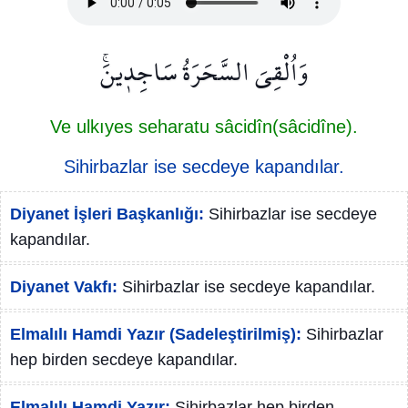
وَاُلْقِيَ السَّحَرَةُ سَاجِد۪ينَۚ
Ve ulkıyes seharatu sâcidîn(sâcidîne).
Sihirbazlar ise secdeye kapandılar.
Diyanet İşleri Başkanlığı:
Sihirbazlar ise secdeye
kapandılar.
Diyanet Vakfı:
Sihirbazlar ise secdeye kapandılar.
Elmalılı Hamdi Yazır (Sadeleştirilmiş):
Sihirbazlar
hep birden secdeye kapandılar.
Elmalılı Hamdi Yazır:
Sihirbazlar hep birden