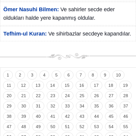
Ömer Nasuhi Bilmen:
Ve sahirler secde eder
oldukları halde yere kapanmış oldular.
Tefhim-ul Kuran:
Ve sihirbazlar secdeye kapandılar.
1
2
3
4
5
6
7
8
9
10
11
12
13
14
15
16
17
18
19
20
21
22
23
24
25
26
27
28
29
30
31
32
33
34
35
36
37
38
39
40
41
42
43
44
45
46
47
48
49
50
51
52
53
54
55