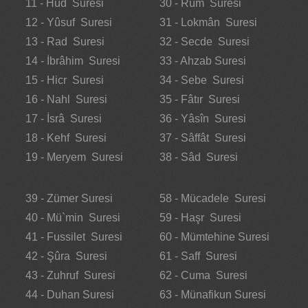
11 - Hûd Suresi
30 - Rûm Suresi
12 - Yûsuf Suresi
31 - Lokmân Suresi
13 - Rad Suresi
32 - Secde Suresi
14 - İbrâhim Suresi
33 - Ahzab Suresi
15 - Hicr Suresi
34 - Sebe Suresi
16 - Nahl Suresi
35 - Fâtır Suresi
17 - İsrâ Suresi
36 - Yâsîn Suresi
18 - Kehf Suresi
37 - Sâffât Suresi
19 - Meryem Suresi
38 - Sâd Suresi
39 - Zümer Suresi
58 - Mücadele Suresi
40 - Mü`min Suresi
59 - Haşr Suresi
41 - Fussilet Suresi
60 - Mümtehine Suresi
42 - Şûra Suresi
61 - Saff Suresi
43 - Zuhruf Suresi
62 - Cuma Suresi
44 - Duhan Suresi
63 - Münafikun Suresi